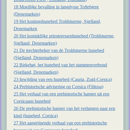
18 Moeilijke bevalling in langdysse Toftebjerg
(Denemarken)
19 Het koningshunebed Troldstuerne, Sjælland,
Denemarken
20 Het koninklijke priesteressenhunebed (Troldstuerne,
Sjælland, Denemarken)
21 De trechterbeker van de Troldstuerne hunebed
(Sjælland, Denemarken)
22 Birkehøj, het hunebed van het stammenverbond
(Sjælland, Denemarken)
23 Inwijding van een hunebed (Cauria, Zuid-Corsica)
24 Prehistorische advisering op Corsica (Filitosa)
25 Het verhaal van een prehistorische hanger uit een
Corsicaans hunebed
26 De prehistorische hanger van het verlangen naar een
kind (hunebed, Corsica)
27 Het aangrijpende verhaal van een prehistorische