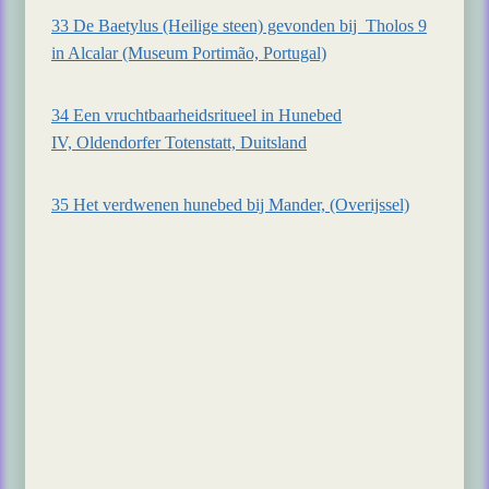
33 De Baetylus (Heilige steen) gevonden bij Tholos 9
in Alcalar (Museum Portimão, Portugal)
34 Een vruchtbaarheidsritueel in Hunebed
IV, Oldendorfer Totenstatt, Duitsland
35 Het verdwenen hunebed bij Mander, (Overijssel)