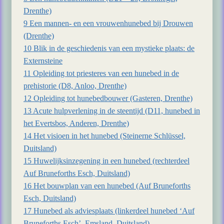
Drenthe)
9 Een mannen- en een vrouwenhunebed bij Drouwen
(Drenthe)
10 Blik in de geschiedenis van een mystieke plaats: de
Externsteine
11 Opleiding tot priesteres van een hunebed in de
prehistorie (D8, Anloo, Drenthe)
12 Opleiding tot hunebedbouwer (Gasteren, Drenthe)
13 Acute hulpverlening in de steentijd (D11, hunebed in
het Evertsbos, Anderen, Drenthe)
14 Het visioen in het hunebed (Steinerne Schlüssel,
Duitsland)
15 Huwelijksinzegening in een hunebed (rechterdeel
Auf Bruneforths Esch, Duitsland)
16 Het bouwplan van een hunebed (Auf Bruneforths
Esch, Duitsland)
17 Hunebed als adviesplaats (linkerdeel hunebed ‘Auf
Bruneforths Esch’, Emsland, Duitsland)