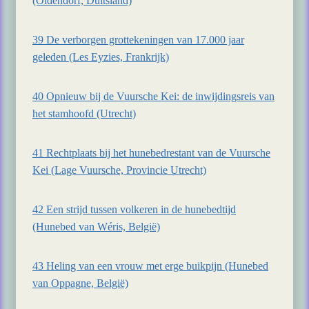
(Oldendorf, Duitsland)
39 De verborgen grottekeningen van 17.000 jaar
geleden (Les Eyzies, Frankrijk)
40 Opnieuw bij de Vuursche Kei: de inwijdingsreis van
het stamhoofd (Utrecht)
41 Rechtplaats bij het hunebedrestant van de Vuursche
Kei (Lage Vuursche, Provincie Utrecht)
42 Een strijd tussen volkeren in de hunebedtijd
(Hunebed van Wéris, België)
43 Heling van een vrouw met erge buikpijn (Hunebed
van Oppagne, België)