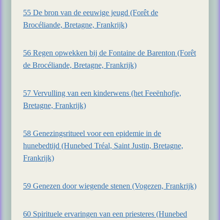
55 De bron van de eeuwige jeugd (Forêt de
Brocéliande, Bretagne, Frankrijk)
56 Regen opwekken bij de Fontaine de Barenton (Forêt
de Brocéliande, Bretagne, Frankrijk)
57 Vervulling van een kinderwens (het Feeënhofje,
Bretagne, Frankrijk)
58 Genezingsritueel voor een epidemie in de
hunebedtijd (Hunebed Tréal, Saint Justin, Bretagne,
Frankrijk)
59 Genezen door wiegende stenen (Vogezen, Frankrijk)
60 Spirituele ervaringen van een priesteres (Hunebed