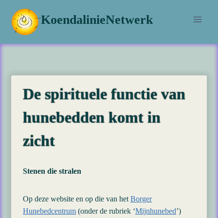
Doorgaan
KoendalinieNetwerk
naar
inhoud
De spirituele functie van
hunebedden komt in
zicht
Stenen die stralen
Op deze website en op die van het
Borger
Hunebedcentrum
(onder de rubriek ‘
Mijnhunebed
’)