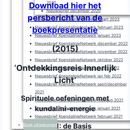
2020
Download hier het
Nieuwsbrief december 2020
persbericht van de
Nieuwsbrief KoendalinieNetwerk maart 2023
Nieuwsbrief KoendalinieNetwerk februari 2023
boekpresentatie
Nieuwsbrief KoendalinieNetwerk januari 2023
Nieuwsbrief KoendalinieNetwerk december 2022
(2015)
Nieuwsbrief KoendalinieNetwerk november 2022
Nieuwsbrief KoendalinieNetwerk oktober 2022
‘Ontdekkingsreis Innerlijk
Nieuwsbrief KoendalinieNetwerk maart 2022
Nieuwsbrief KoendalinieNetwerk jan feb 2022
Licht’
Nieuwsbrief KoendalinieNetwerk sept/december
2021
Spirituele oefeningen met
Nieuwsbrief KoendalinieNetwerk mei/aug 2021
kundalini-energie
Nieuwsbrief KoendalinieNetwerk januari 2021
Nieuwsbrief KoendalinieNetwerk februari 2021
Deel 1: de Basis
Boek uitgekomen!