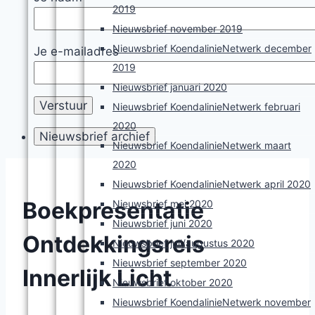
2019
Nieuwsbrief november 2019
Nieuwsbrief KoendalinieNetwerk december
Je e-mailadres
2019
Nieuwsbrief januari 2020
Nieuwsbrief KoendalinieNetwerk februari
2020
Nieuwsbrief KoendalinieNetwerk maart
2020
Nieuwsbrief KoendalinieNetwerk april 2020
Boekpresentatie
Nieuwsbrief mei 2020
Nieuwsbrief juni 2020
Ontdekkingsreis
Nieuwsbrief juli/augustus 2020
Nieuwsbrief september 2020
Innerlijk Licht
Nieuwsbrief oktober 2020
Nieuwsbrief KoendalinieNetwerk november