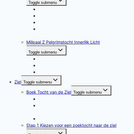
Toggle submenu
Y14 Geheugenstimulans met Qi Cong
Y15 Zonne-healing
Y16 Healing oortrauma’s
Y17 Zelfhealing bloeddruk door oplossing
latente spanningen
Mijlpaal Z Pelgrimstocht Innerlijk Licht
Toggle submenu
Z1 Godsvonk meditatie
Z2 Het ontdekken van de ziel
Z3 Healing van een zielenband
Ziel
Toggle submenu
Boek Tocht van de Ziel
Toggle submenu
Inhoudsopgave Tocht van de Ziel
Leesfragment Tweelingzielen en
zielsverwanten
Recensies Tocht van de Ziel
Stap 1 Kiezen voor een zoektocht naar de ziel