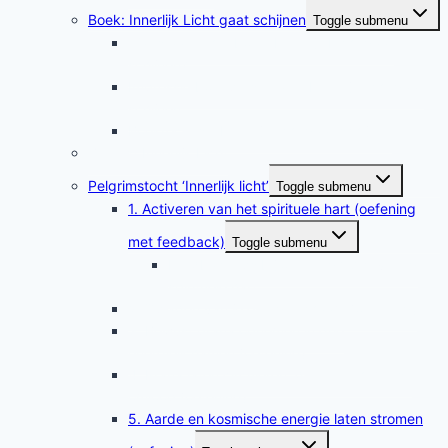
Boek: Innerlijk Licht gaat schijnen
Toggle submenu
Wat staat in het boek ‘Innerlijk Licht gaat
schijnen?
Impressie boekpresentatie ‘Innerlijk licht gaat
schijnen’
Boekrecensie Innerlijk licht gaat schijnen
Zelftest Innerlijk Licht
Pelgrimstocht ‘Innerlijk licht’
Toggle submenu
1. Activeren van het spirituele hart (oefening
met feedback)
Toggle submenu
Feedbacktips bij oefening 1 Activering
spirituele hart
2. Opladen van je energielichaam (oefening)
3. Bewust prana opnemen in drie
energielichamen (oefening)
4. Prana laten circuleren: de kleine hemelse
omloop (oefening)
5. Aarde en kosmische energie laten stromen