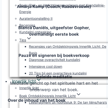
Boek: Piek- en Verlichtingservaringen met Koendalinie-
Amarja Kamp (Coach, Raadsvrouwe)
Energie
Auratentoonstelling II
Recensies
Bianca Daniëls, uitgeefster Gopher,
Kundalini-ontwaking
overhandigt eerste boek
Tips
Recensies van Ontdekkingsreis Innerlijk Licht: De
Basis
Pauze en signeren bij boekverkoop
Diagnose overactiviteit kundalini
Intensieve cool down
20 Tips bij een overactieve kundalini
Geleide meditatie
Innerlijk licht
Meditatie gericht op het spirituele hart en het
Innerlijk licht
onderwerp van het boek.
Boek Ontdekkingsreis Innerlijk Licht
Over de inhoud van het boek
Leesfragment uit hoofdstuk 9: De tan tiëns/hara’s