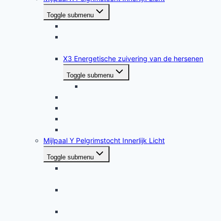
Toggle submenu
X1 Zuivering van het etherische energielichaam
X2 Massage van het tweede etherische chakra
en bijbehorende hormoonklieren
X3 Energetische zuivering van de hersenen
Toggle submenu
X3b Opfrissen van de hersenen (Healing)
X4 De Innerlijke Lichtverbinding maken
X5 De Loving Touch: hoofdhealing
X6 Diepe zuivering van een kundalinicentrum
X7 Healing van de voorouderlijnen
Mijlpaal Y Pelgrimstocht Innerlijk Licht
Toggle submenu
Y1 Healing etherische energielichaam met een
kundalini-kolom
Y2 Zuiveren van de krachtkundalini in het
etherische energielichaam
Y3 Oorhealing