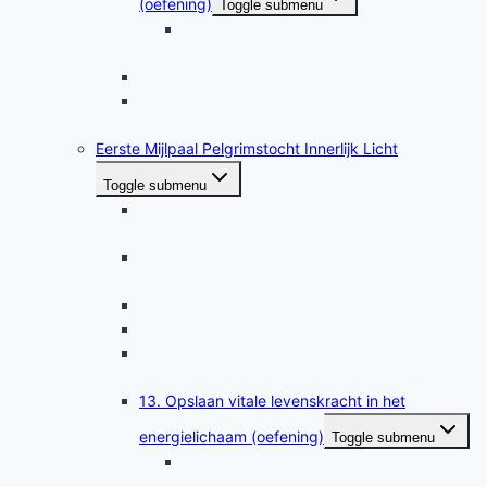
(oefening)
Toggle submenu
5b. Aarde en kosmische energie laten
stromen in contact met de kernziel
6. Zuivering (oefening)
7. Activering en regeling van de kundalini-
energie (oefening met feedback)
Eerste Mijlpaal Pelgrimstocht Innerlijk Licht
Toggle submenu
8. Zuiveren en healen van het droomlichaam
(oefening)
9 De gouden bol meditatie voor zuivering
(oefening)
10 Afscherming van de aura (oefening)
11. Uitgebreide cooldown (oefening)
12. Toestemmingsniveaus voor het geven van
een healing checken (oefening)
13. Opslaan vitale levenskracht in het
energielichaam (oefening)
Toggle submenu
13b. Opslaan vitale levenskracht in het
energielichaam voor vrouwen (oefening)