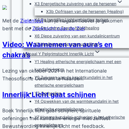
X3 Energetische zuivering van de hersenen
X3b Opfrissen van de hersenen (Healing)
X4 De Innerlijke Lichtverbinding maken
Met de
Zielentest
kun je nagaan hoever je gekomen
X5 De Loving Touch: hoofdhealing
bent met de
Zoektocht naar de Ziel
X6 Diepe zuivering van een kundalinicentrum
Video: Waarnemen van aura’s en
X7 Healing van de voorouderlijnen
chakra’s
Mijlpaal Y Pelgrimstocht Innerlijk Licht
Y1 Healing etherische energielichaam met een
kundalini-kolom
Lezing van oktober 2021 in het Internationale
Y2 Zuiveren van de krachtkundalini in het
Theosofische Centrum te Naarden.
etherische energielichaam
Innerlijk Licht gaat schijnen
Y3 Oorhealing
Y4 Opwekken van de warmtekundalini in het
etherische energielichaam
Boek ‘Innerlijk licht gaat schijnen, spirituele
Y7 Hogere kundalini-activering in het etherische
oefeningen met kundalini-energie’ met zelftest
energielichaam
Bewustwording Innerlijk Licht met feedback.