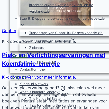
krachten ervaren van de gevoels- en de
verstandsziel
Stap 9: Diepgaand contact maken met de gevoelsziel
Gopher
.
Tussenstap van 9 naar 10: Balsem voor de ziel
Klik op de cover voor meer informatie.
Stap 10: Terugblik en zielentest
Zielentest
Piek- en Verlichtingservaringen met
Contact
Koendalinie-energie
Pierre van Eijl (english)
Contactformulier
Klik op de cover voor meer informatie.
English
Kundalini Network
Ooit een piekervaring gehad? Of misschien wel meer
What is kundalini energy?
dan een? En wat zijn het eigenlijk? In dit tweede
The Kundalini System
boek van Pierjasi staan meditaties en ervaringen voor
Tips for calming the kundalini
het bewust worden, verkennen en versterken van