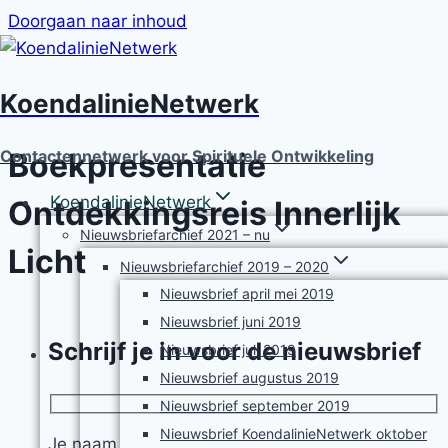
Doorgaan naar inhoud
KoendalinieNetwerk
Boekpresentatie
Contactennetwerk voor Spirituele Ontwikkeling
KoendalinieNetwerk
Ontdekkingsreis Innerlijk
Nieuwsbriefarchief 2021 – nu
Licht
Nieuwsbriefarchief 2019 – 2020
Nieuwsbrief april mei 2019
Nieuwsbrief juni 2019
Schrijf je in voor de nieuwsbrief
Nieuwsbrief juli 2019
Nieuwsbrief augustus 2019
Nieuwsbrief september 2019
Nieuwsbrief KoendalinieNetwerk oktober
Je naam