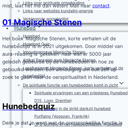
Links over spirituele ontwikkeling
mist, laat het me dan weten! Mail naar
contact
.
Links naar websites kundalini-energie
Verklarende woordenlijst
01 Magische Stenen
Hunebed
Hunebed
Het boek ‘Magische Stenen, korte verhalen uit de
Hunebed Quiz
hunebedtijd’ is in 2021 uitgekomen. Door middel van
Inhoudsopgave Magische Stenen
aura-reading is ‘gekeken’ naar wat er 5000 jaar
Artikel Paravisie over Magische Stenen
geleden gebeurde bij de hunebedden en hoe ze
Leesfragment Magische Stenen, korte verhalen uit de
gebouwd werden. Een uitnodiging om ook zelf op
hunebedtijd
zoek te gaan naar de oerspiritualiteit in Nederland.
De spirituele functie van hunebedden komt in zicht
Spirituele ervaringen van een priesteres (hunebed
D15, Loon, Drenthe)
Hunebedquiz
Overwinning in de strijd dankzij hunebed
Purifaing (Vogezen, Frankrijk)
Denk je dat je weet wat de oorspronkelijke functie is
UFO sighting in het hunebedtijdperk (Hunebed