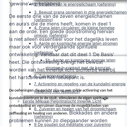
‘gewone’ werkelijkheid.
2. Opladen van je energielichaam (oefening)
3. Bewust prana opnemen in drie energielichamen
De eerste drie van de zeven energielichamen
(oefening)
en aura’s die de mens heeft, komen in deel 1
4. Prana laten circuleren: de kleine hemelse
aan de orde. Een goede doorstroming hiervan
omloop (oefening)
is niet alleen essentieel voor het dagelijks leven
5. Aarde en kosmische energie laten stromen
maar ook voor verdergaande spirituele
(oefening)
ontwikkeling. Vandaar dat dit deel 1 ‘De Basis’
5b. Aarde en kosmische energie laten
heet. Die ontwikkeling brengt het bewust
stromen in contact met de kernziel
worden van het innerlijk licht dichterbij waarbij
6. Zuivering (oefening)
het hartcentrum het focuspunt is.
7. Activering en regeling van de kundalini-energie
De oefeningen die gericht zijn op een milde activering van het
(oefening met feedback)
kundalinicentrum in de stuit, stimuleren de eigen spirituele
Eerste Mijlpaal Pelgrimstocht Innerlijk Licht
ontwikkeling en verruimen daarmee de mogelijkheden van
8. Zuiveren en healen van het droomlichaam
Blokkades en andere
zelfhealing en healing van anderen.
(oefening)
problemen kunnen zo diepgaander worden
9 De gouden bol meditatie voor zuivering