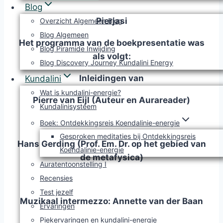
Blog
Pierjasi
Overzicht Algemeen Blog
Blog Algemeen
Het programma van de boekpresentatie was
Blog Piramide Inwijding
als volgt:
Blog Discovery Journey Kundalini Energy
Inleidingen van
Kundalini
Wat is kundalini-energie?
Pierre van Eijl (Auteur en Aurareader)
Kundalinisysteem
Boek: Ontdekkingsreis Koendalinie-energie
Gesproken meditaties bij Ontdekkingsreis
Hans Gerding (Prof. Em. Dr. op het gebied van
Koendalinie-energie
de metafysica)
Auratentoonstelling I
Recensies
Test jezelf
Muzikaal intermezzo:
Annette van der Baan
Ervaringen
Piekervaringen en kundalini-energie