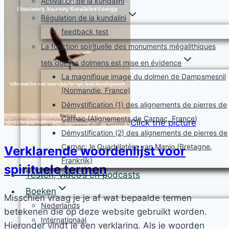
Activation de la kundalini
Régulation de la kundalini
feedback test
La fonction spirituelle des monuments mégalithiques
tels que les dolmens est mise en évidence
La magnifique image du dolmen de Dampsmesnil
(Normandie, France)
Démystification (1) des alignements de pierres de
Carnac (Alignements de Carnac, France)
Click the picture
Démystification (2) des alignements de pierres de
Carnac: le Quadrilatère van Manio (Bretagne,
Verklarende woordenlijst voor
Frankrijk)
spirituele termen
Testen, video’s en podcasts
Boeken
Misschien vraag je je af wat bepaalde termen
Nederlands
betekenen die op deze website gebruikt worden.
Internationaal
Hieronder vindt je een verklaring. Als je woorden