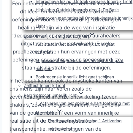
Interactieve lezing: Ontdekkingsreis Innerlijk Licht
Eén oefening kan soms het verschil maken. In
Highlights Ontdekkingsreis deel 1, De Basis
dit lees- en werkboek staan praktische
Gesproken meditaties bij Ontdekkingsreis Innerlijk
oefeningen voor bewustwording, zuivering en
Licht
healing. Ze zijn via de weg van inspiratie
‘doorgekomen’ en met een groep aurahealers
Boek: Innerlijk Licht gaat schijnen
uitgetest en verder ontwikkeld. Enkele
Wat staat in het boek ‘Innerlijk Licht gaat
proeflezers hebben hun ervaringen met deze
schijnen?
oefeningen opgeschreven en toegestuurd, ze
Impressie boekpresentatie ‘Innerlijk licht gaat
staan als illustratie bij de oefeningen.
schijnen’
Boekrecensie Innerlijk licht gaat schijnen
In het boek komen ook de mystieke kanten van
Zelftest Innerlijk Licht
ons mens-zijn naar voren zoals de
Pelgrimstocht ‘Innerlijk licht’
zevenvoudigheid in onze ontwikkeling (zeven
1. Activeren van het spirituele hart (oefening met
chakra’s, zeven energielichamen), het ‘geheim
van de gouden bloem’ een vorm van innerlijke
feedback)
realisatie uit de Chinese mystiek en
Feedbacktips bij oefening 1 Activering
transcendentie, het overstijgen van de
spirituele hart