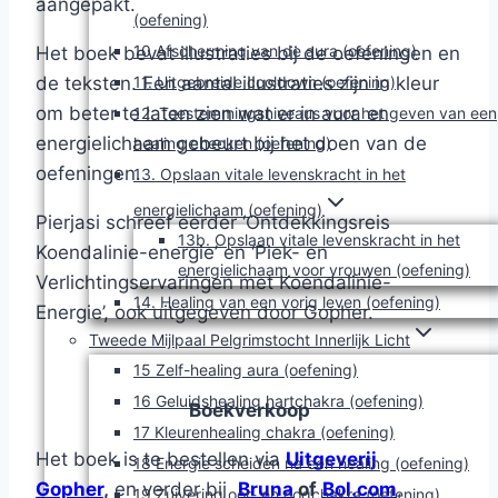
aangepakt.
(oefening)
10 Afscherming van de aura (oefening)
Het boek bevat illustraties bij de oefeningen en
de teksten. Een aantal illustraties zijn in kleur
11. Uitgebreide cooldown (oefening)
om beter te laten zien wat er in aura en
12. Toestemmingsniveaus voor het geven van een
energielichaam gebeurt bij het doen van de
healing checken (oefening)
oefeningen.
13. Opslaan vitale levenskracht in het
energielichaam (oefening)
Pierjasi schreef eerder ‘Ontdekkingsreis
13b. Opslaan vitale levenskracht in het
Koendalinie-energie’ en ‘Piek- en
energielichaam voor vrouwen (oefening)
Verlichtingservaringen met Koendalinie-
14. Healing van een vorig leven (oefening)
Energie’, ook uitgegeven door Gopher.
Tweede Mijlpaal Pelgrimstocht Innerlijk Licht
15 Zelf-healing aura (oefening)
16 Geluidshealing hartchakra (oefening)
Boekverkoop
17 Kleurenhealing chakra (oefening)
Het boek is te bestellen via
Uitgeverij
18 Energie scheiden na een healing (oefening)
Gopher
,
en verder bij
Bruna
of
Bol.com
,
19 Zuivering oor- en oogchakra (oefening)