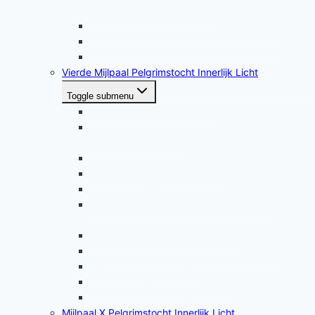
activiteitenniveau (oefening)
28 Zuivering met innerlijk licht (oefening)
29 Zuivering kundalini-kanalen (oefening)
30 Innerlijke raadpleging 2.0 (oefening)
Vierde Mijlpaal Pelgrimstocht Innerlijk Licht
Toggle submenu
31 Maken van een mock-up
32 Meditatie, healing en vergeven met de
Christ-Force energie
33 Oud- en Nieuwmeditatie (oefening)
34 De wensruimte (oefening)
35 Uitgebreide zuivering (oefening)
36 Genezende, verkoelende kundalini-
meditatie
37 Soepele denkkracht meditatie
38 Kleuren blessing met kundalini-energie
39 Diepgaand vergeven
40 Het geven van een blessing
41 Dankbaarheidsmeditatie
Mijlpaal X Pelgrimstocht Innerlijk Licht