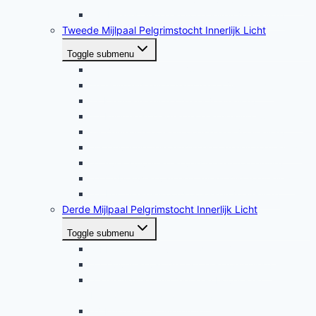
14. Healing van een vorig leven (oefening)
Tweede Mijlpaal Pelgrimstocht Innerlijk Licht
Toggle submenu
15 Zelf-healing aura (oefening)
16 Geluidshealing hartchakra (oefening)
17 Kleurenhealing chakra (oefening)
18 Energie scheiden na een healing (oefening)
19 Zuivering oor- en oogchakra (oefening)
20 Zuivering telepathische kanalen (oefening)
21 Aura zuiveren en versterken (oefening)
22 Opbouwen van een auraschild (oefening)
23 Een energiekoord oplossen (oefening)
Derde Mijlpaal Pelgrimstocht Innerlijk Licht
Toggle submenu
24 Het temmen van de draak (oefening)
25 Zuiveren van de Tan Tien (oefening)
26 Geluidshealing met een boven- en
benedenchakra (oefening)
27 Kundalini activeren tot het tweede