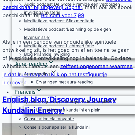
Audio podcast De Grote Piramide een verborgen
beschikbaar bij uitgeverij Gopher
, maar ook als ebook
inwijdingsmysterie
beschikbaar bij
Bol.com voor 7,99
.
Meditatieve podcast Sfinxmeditatie
Meditatieve podcast ‘Bezinning op de eigen
levensmissie’
Als je in een periode van onduidelijke spirituele
Meditatieve podcast Lichtmeditatie
ontwikkeling zit, is het goed om af en toe na te gaan
Blog Piramide Inwijding
of je spirituele ontwikkeling nog in balans is. Op deze
Aura-reading
website is hiervoor een
zelftest opgenomen waarmee
Aura-reading
je dat kunt nagaan. Klik op het testfiguurtje
Ervaringen met aura-reading
hierboven.
Francais
English blog ‘Discovery Journey
Qu’est-ce que c’est l’énergie de la kundalini?
Kundalini Energy’
Le systéme de kundalini en plein
Consultation clairvoyante
Conseils pour apaiser la kundalini