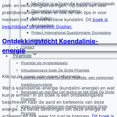
Meditation to activate the kundalini harmoniously
piek- en verlichtingservaringen. Op basis van veel
Discovering kundalini energy
praktijkervaringen staan er ook tal van tips in voor
Aura Gallery
mensen met een overactieve kundalini. Dit
boek is
Aura reading
beschikbaar bij uitgeverij Gopher.
Project International Questionnaire: Expressing
Ontdekkingstocht Koendalinie-
Inner Light
Contact
energie
Piramide
Piramide als mysterieplaats
Inhoudsopgave boek De Grote Piramide
Klik op de cover voor meer informatie
Leesfragment boek De Grote Piramide, een verborgen
inwijdingsmysterie
Wat is koendalinie-energie (kundalini-energie) en wat
Recensies en reacties van lezers op het boek De Grote
kun je ermee? In dit boek is een ontdekkingsreis
Piramide
beschreven naar de aard en betekenis van deze
Video podcast Verborgen inwijdingsmysterie Grote
energie. Ze bevat oefeningen om deze energie te
Piramide
activeren en ook weer tot rust te brengen.
Dit boek is