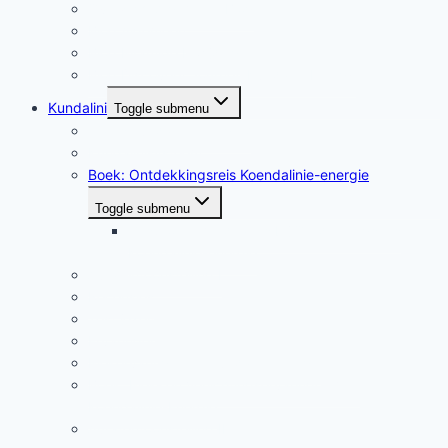
Overzicht Algemeen Blog
Blog Algemeen
Blog Piramide Inwijding
Blog Discovery Journey Kundalini Energy
Kundalini
Toggle submenu
Wat is kundalini-energie?
Kundalinisysteem
Boek: Ontdekkingsreis Koendalinie-energie
Toggle submenu
Gesproken meditaties bij Ontdekkingsreis
Koendalinie-energie
Auratentoonstelling I
Recensies
Test jezelf
Ervaringen
Piekervaringen en kundalini-energie
Boek: Piek- en Verlichtingservaringen met
Koendalinie-Energie
Auratentoonstelling II