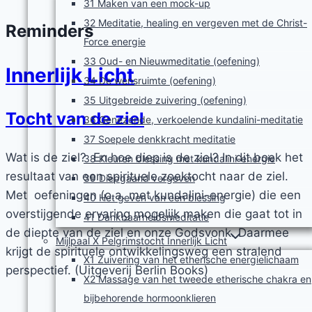
31 Maken van een mock-up
32 Meditatie, healing en vergeven met de Christ-
Reminders
Force energie
33 Oud- en Nieuwmeditatie (oefening)
Innerlijk Licht
34 De wensruimte (oefening)
35 Uitgebreide zuivering (oefening)
Tocht van de ziel
36 Genezende, verkoelende kundalini-meditatie
37 Soepele denkkracht meditatie
Wat is de ziel? En hoe diep is de ziel? In dit boek het
38 Kleuren blessing met kundalini-energie
resultaat van een spirituele zoektocht naar de ziel.
39 Diepgaand vergeven
Met oefeningen (o.a. met kundalini-energie) die een
40 Het geven van een blessing
overstijgende ervaring mogelijk maken die gaat tot in
41 Dankbaarheidsmeditatie
de diepte van de ziel en onze Godsvonk. Daarmee
Mijlpaal X Pelgrimstocht Innerlijk Licht
krijgt de spirituele ontwikkelingsweg een stralend
X1 Zuivering van het etherische energielichaam
perspectief. (Uitgeverij Berlin Books)
X2 Massage van het tweede etherische chakra en
bijbehorende hormoonklieren