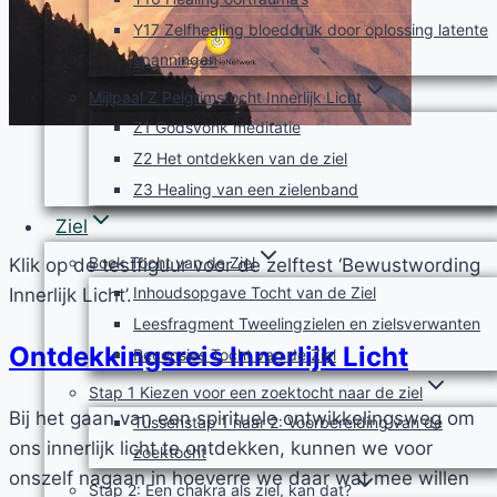
Y17 Zelfhealing bloeddruk door oplossing latente
spanningen
Mijlpaal Z Pelgrimstocht Innerlijk Licht
Z1 Godsvonk meditatie
Z2 Het ontdekken van de ziel
Z3 Healing van een zielenband
Ziel
Boek Tocht van de Ziel
Klik op de testfiguur voor de zelftest ‘Bewustwording
Inhoudsopgave Tocht van de Ziel
Innerlijk Licht’.
Leesfragment Tweelingzielen en zielsverwanten
Ontdekkingsreis Innerlijk Licht
Recensies Tocht van de Ziel
Stap 1 Kiezen voor een zoektocht naar de ziel
Bij het gaan van een spirituele ontwikkelingsweg om
Tussenstap 1 naar 2: Voorbereiding van de
ons innerlijk licht te ontdekken, kunnen we voor
zoektocht
onszelf nagaan in hoeverre we daar wat mee willen
Stap 2: Een chakra als ziel, kan dat?