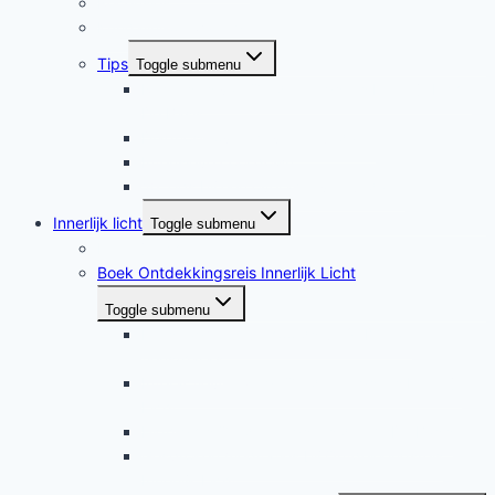
Recensies
Kundalini-ontwaking
Tips
Toggle submenu
Recensies van Ontdekkingsreis Innerlijk Licht:
De Basis
Diagnose overactiviteit kundalini
Intensieve cool down
20 Tips bij een overactieve kundalini
Innerlijk licht
Toggle submenu
Innerlijk licht
Boek Ontdekkingsreis Innerlijk Licht
Toggle submenu
Leesfragment uit hoofdstuk 9: De tan
tiëns/hara’s
Interactieve lezing: Ontdekkingsreis Innerlijk
Licht
Highlights Ontdekkingsreis deel 1, De Basis
Gesproken meditaties bij Ontdekkingsreis
Innerlijk Licht