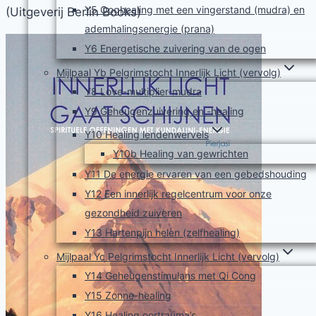
Y5 Ooghealing met een vingerstand (mudra) en
(Uitgeverij Berlin Books)
ademhalingsenergie (prana)
Y6 Energetische zuivering van de ogen
Mijlpaal Yb Pelgrimstocht Innerlijk Licht (vervolg)
Y8 Love-multiplier-mudra
Y9 Geheugenzuivering en -healing
Y10 Healing lendenwervels
Y10b Healing van gewrichten
Y11 De energie ervaren van een gebedshouding
Y12 Een innerlijk regelcentrum voor onze
gezondheid zuiveren
Y13 Hartenpijn helen (zelfhealing)
Mijlpaal Yc Pelgrimstocht Innerlijk Licht (vervolg)
Y14 Geheugenstimulans met Qi Cong
Y15 Zonne-healing
Y16 Healing oortrauma’s