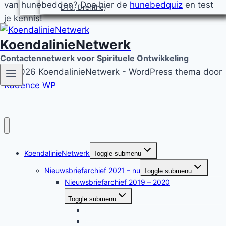
van hunebedden? Doe hier de
hunebedquiz
en test
D16, Drenthe)
je kennis!
KoendalinieNetwerk
Contactennetwerk voor Spirituele Ontwikkeling
© 2026 KoendalinieNetwerk - WordPress thema door
Kadence WP
KoendalinieNetwerk
Toggle submenu
Nieuwsbriefarchief 2021 – nu
Toggle submenu
Nieuwsbriefarchief 2019 – 2020
Toggle submenu
Nieuwsbrief april mei 2019
Nieuwsbrief juni 2019