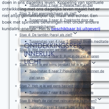
doen in ons dagelijks leven. Koppeling van spirituele
Tussenstap 2 naar 3: Relatie hart en ziel
ontwikkeling met ons dagelijks leven maakt het er
Stap 3: Een energielichaam als ziel?
niet altijd gemakkelijker op, maar wel echter. Een
Tussenstap 3 naar 4: Zoektocht door de
boek met spirituele oefeningen met onder andere
energielichamen
kundalini-energie’. Het is
beschikbaar bij uitgeverij
Stap 4: De tantiën (hara) als ziel?
Tussenstap van 4 naar 5 Gouden Bloem meditatie
Stap 5: Wat bedoelen we met de ziel?
Tussenstap 5 naar 6: Rust in de ziel ervaren
Stap 6: Ben je wel eens geraakt tot in je ziel?
Tussenstap 6 naar 7 Piekervaringen kunnen de
ziel raken
Stap 7: Heb je je wel eens bezield gevoeld?
Tussenstap 7 naar 8 Bezielingsmeditatie
Stap 8: Heeft de ziel met reïncarnatie te maken?
Tussenstap van 8 naar 9: De uitstralende