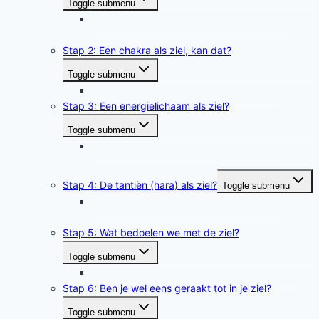
Toggle submenu
Tussenstap 1 naar 2: Voorbereiding van de
zoektocht
Stap 2: Een chakra als ziel, kan dat?
Toggle submenu
Tussenstap 2 naar 3: Relatie hart en ziel
Stap 3: Een energielichaam als ziel?
Toggle submenu
Tussenstap 3 naar 4: Zoektocht door de
energielichamen
Stap 4: De tantiën (hara) als ziel?
Toggle submenu
Tussenstap van 4 naar 5 Gouden Bloem
meditatie
Stap 5: Wat bedoelen we met de ziel?
Toggle submenu
Tussenstap 5 naar 6: Rust in de ziel ervaren
Stap 6: Ben je wel eens geraakt tot in je ziel?
Toggle submenu