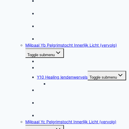
Y4 Opwekken van de warmtekundalini in het
etherische energielichaam
Y7 Hogere kundalini-activering in het
etherische energielichaam
Y5 Ooghealing met een vingerstand (mudra) en
ademhalingsenergie (prana)
Y6 Energetische zuivering van de ogen
Mijlpaal Yb Pelgrimstocht Innerlijk Licht (vervolg)
Toggle submenu
Y8 Love-multiplier-mudra
Y9 Geheugenzuivering en -healing
Y10 Healing lendenwervels
Toggle submenu
Y10b Healing van gewrichten
Y11 De energie ervaren van een
gebedshouding
Y12 Een innerlijk regelcentrum voor onze
gezondheid zuiveren
Y13 Hartenpijn helen (zelfhealing)
Mijlpaal Yc Pelgrimstocht Innerlijk Licht (vervolg)