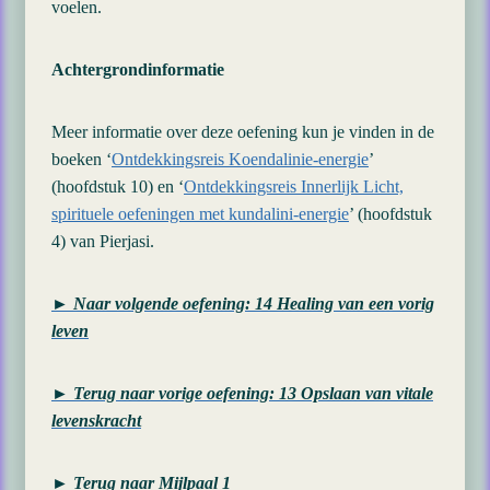
voelen.
Achtergrondinformatie
Meer informatie over deze oefening kun je vinden in de
boeken ‘
Ontdekkingsreis Koendalinie-energie
’
(hoofdstuk 10) en ‘
Ontdekkingsreis Innerlijk Licht,
spirituele oefeningen met kundalini-energie
’ (hoofdstuk
4) van Pierjasi.
► Naar volgende oefening: 14 Healing van een vorig
leven
► Terug naar vorige oefening: 13 Opslaan van vitale
levenskracht
► Terug naar Mijlpaal 1