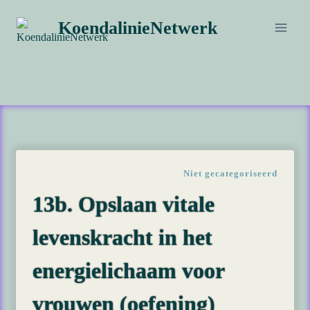
Doorgaan
KoendalinieNetwerk
naar
inhoud
Niet gecategoriseerd
13b. Opslaan vitale
levenskracht in het
energielichaam voor
vrouwen (oefening)