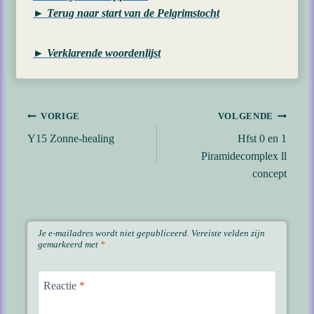
► Terug naar start van de Pelgrimstocht
►
Verklarende woordenlijst
Bericht
VORIGE
VOLGENDE
Y15 Zonne-healing
Hfst 0 en 1
navigatie
Piramidecomplex ll
concept
Je e-mailadres wordt niet gepubliceerd.
Vereiste velden zijn
gemarkeerd met
*
Reactie
*