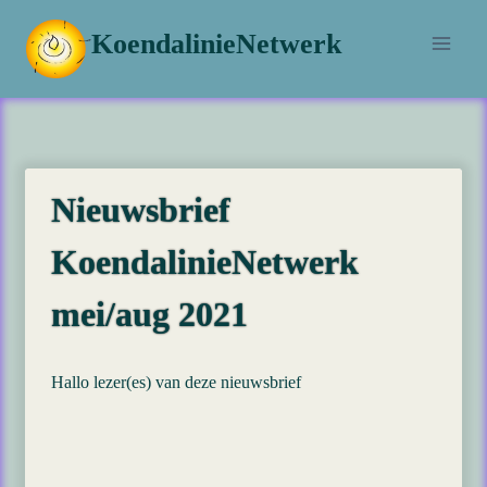
Doorgaan
KoendalinieNetwerk
naar
inhoud
Nieuwsbrief
KoendalinieNetwerk
mei/aug 2021
Hallo lezer(es) van deze nieuwsbrief