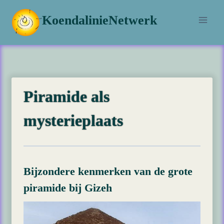
Doorgaan
KoendalinieNetwerk
naar
inhoud
Piramide als
mysterieplaats
Bijzondere kenmerken van de grote
piramide bij Gizeh