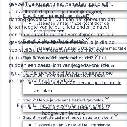
gevoel(!) langzaam naar beneden met die lift.
Tussenstap 2 naar 3: Relatie hart en ziel
Je daalt dan diep af in je innerlijk gevoel,
Stap 3: Een energielichaam als ziel?
richting gevoelsziel. Dan kan het gebeuren dat
Tussenstap 3 naar 4: Zoektocht door de
je ter hoogte van je buik, iets onder je navel
energielichamen
een transparante bol ziet verschijnen, dat is je
Stap 4: De tantiën (hara) als ziel?
gevoelsziel. Als je dat niet ziet kun je je die bol
Tussenstap van 4 naar 5 Gouden Bloem meditatie
voorstellen. Een transparante bol met een
middellijn van ca. 20 centimeter met in het
Stap 5: Wat bedoelen we met de ziel?
midden een zacht licht van je godsvonk (zie
Tussenstap 5 naar 6: Rust in de ziel ervaren
figuur 1). Die gevoelsziel bevat ervaringen die
Stap 6: Ben je wel eens geraakt tot in je ziel?
je in je leven hebt opgedaan.
Tussenstap 6 naar 7 Piekervaringen kunnen de
ziel raken
Stap 7: Heb je je wel eens bezield gevoeld?
Figuur 1: Impressie van de gevoelsziel ter
Tussenstap 7 naar 8 Bezielingsmeditatie
hoogte van je buik.
Stap 8: Heeft de ziel met reïncarnatie te maken?
Tussenstap van 8 naar 9: De uitstralende