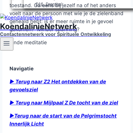
D16, Drenthe)
toestand. Ga eens bij jezelf na of het anders
voelt naar de persoon met wie je de zielenband
geheald hebt: is er meer ruimte in je gevoel
KoendalinieNetwerk
gekomen? Minder spanning?
Contactennetwerk voor Spirituele Ontwikkeling
Einde meditatie
Navigatie
► Terug naar Z2 Het ontdekken van de
gevoelsziel
►
Terug naar Mijlpaal Z De tocht van de ziel
►
Terug naar de start van de Pelgrimstocht
Innerlijk Licht