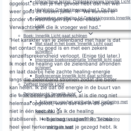
Interactieve lezing: Ontdekkingsreis Innerlijk Licht
opgelost. En dat je het gevoel hebt dat het wel
Highlights Ontdekkingsreis deel 1, De Basis
weer goed zit tussen jullie.” R: “We kunnen er
Gesproken meditaties bij Ontdekkingsreis Innerlijk
zonder verwachtingen zijn voor elkaar.
Licht
Verwachtingen die ik vroeger wel had.”
Boek: Innerlijk Licht gaat schijnen
“Het karakter van je zielenband met haar is dat
Wat staat in het boek ‘Innerlijk Licht gaat
het contact nu goed is en met een zekere
schijnen?
vanzelfsprekendheid verloopt. (Enige tijd later.)
Impressie boekpresentatie ‘Innerlijk licht gaat
Ik moet de healing van de zielenband afronden
schijnen’
en laat daarbij hele zachte healing-energie
Boekrecensie Innerlijk licht gaat schijnen
langs die zielenband stromen zodat die beter
Zelftest Innerlijk Licht
kan helen. Ik zie dat de energie in de buurt van
Pelgrimstocht ‘Innerlijk licht’
die wolk beter gaat stromen, al is die nog niet
1. Activeren van het spirituele hart (oefening met
helemaal opgelost, want dat kan in dit geval
niet in één keer. Nu ga ik de healing
feedback)
stabiliseren. Heb je nog vragen?” R: “Ik heb
Feedbacktips bij oefening 1 Activering
heel veel herkenning in wat je gezegd hebt. Ik
spirituele hart