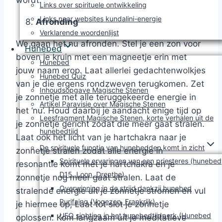
wordt.
Links over spirituele ontwikkeling
Links naar websites kundalini-energie
Afronding
Verklarende woordenlijst
We gaan het nu afronden. Stel je een zon voor
Hunebed
boven je kruin met een magneetje erin met
Hunebed
jouw naam erop. Laat allerlei gedachtenwolkjes
Hunebed Quiz
van je die ergens rondzweven terugkomen. Zet
Inhoudsopgave Magische Stenen
je zonnetje met alle teruggekeerde energie in
Artikel Paravisie over Magische Stenen
het ‘nu’. Houd daarbij je aandacht enige tijd op
Leesfragment Magische Stenen, korte verhalen uit de
je zonnetje gericht zodat die meer gaat stralen.
hunebedtijd
Laat ook het licht van je hartchakra naar je
De spirituele functie van hunebedden komt in zicht
zonnetje stralen zodat alle energie in
Spirituele ervaringen van een priesteres (hunebed
resonantie komt met je hartchakra en je
D15, Loon, Drenthe)
zonnetje nog meer gaat stralen. Laat de
Overwinning in de strijd dankzij hunebed
stralende energie uit je zonnetje stromen en vul
Purifaing (Vogezen, Frankrijk)
je hiermee op, Laat tot slot je zonnetje
UFO sighting in het hunebedtijdperk (Hunebed
oplossen. Kom langzaam uit je meditatieve