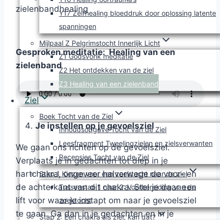
zielenbandhealing
Y17 Zelfhealing bloeddruk door oplossing latente
spanningen
Mijlpaal Z Pelgrimstocht Innerlijk Licht
Gesproken meditatie: Healing van een
Z1 Godsvonk meditatie
zielenband
Z2 Het ontdekken van de ziel
Z3 Healing van een zielenband
Ziel
Boek Tocht van de Ziel
Je instellen op je gevoelsziel
Inhoudsopgave Tocht van de Ziel
Leesfragment Tweelingzielen en zielsverwanten
We gaan ons richten op de gevoelsziel.
Recensies Tocht van de Ziel
Verplaats je in gedachten tot diep in je
hartchakra, ongeveer halverwege de voor- en
Stap 1 Kiezen voor een zoektocht naar de ziel
de achterkant van dit chakra. Stel je daar een
Tussenstap 1 naar 2: Voorbereiding van de
lift voor waar je instapt om naar je gevoelsziel
zoektocht
te gaan. Ga dan in je gedachten en in je
Stap 2: Een chakra als ziel, kan dat?