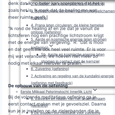
denk dat ik nu beter kan accepteren dat het is
2. Opladen van je energielichaam (oefening)
zoals het is. Ik merk dat de healing me wat
3. Bewust prana opnemen in drie energielichamen
meer ruimte geeft.”
(oefening)
4. Prana laten circuleren: de kleine hemelse
“Ik rond de healing af en zie dat je vanuit de
omloop (oefening)
lichtsferen nog een prachtige lichtstroom krijgt
5. Aarde en kosmische energie laten stromen
met de energie van vergeving.” R: “Dat is mooi
(oefening)
en dat geeft me ook heel veel ruimte. Er is voor
5b. Aarde en kosmische energie laten
mij wat veranderd, we hoeven niet meer zo
stromen in contact met de kernziel
nodig met elkaar hierover te praten.”
6. Zuivering (oefening)
7. Activering en regeling van de kundalini-energie
(oefening met feedback)
De opbouw van de oefening
Eerste Mijlpaal Pelgrimstocht Innerlijk Licht
Bij de volgende meditatieve oefening ga je
8. Zuiveren en healen van het droomlichaam
eerst contact maken met je gevoelsziel. Daarna
(oefening)
kun je je instellen op de zielenbanden die je
9 De gouden bol meditatie voor zuivering