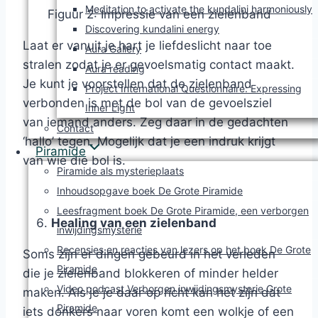
Meditation to activate the kundalini harmoniously
Figuur 2: Impressie van een zielenband
Discovering kundalini energy
Laat er vanuit je hart je liefdeslicht naar toe
Aura Gallery
stralen zodat je er gevoelsmatig contact maakt.
Aura reading
Je kunt je voorstellen dat de zielenband
Project International Questionnaire: Expressing
verbonden is met de bol van de gevoelsziel
Inner Light
van iemand anders. Zeg daar in de gedachten
Contact
‘hallo’ tegen. Mogelijk dat je een indruk krijgt
Piramide
van wie die bol is.
Piramide als mysterieplaats
Inhoudsopgave boek De Grote Piramide
Leesfragment boek De Grote Piramide, een verborgen
Healing van een zielenband
inwijdingsmysterie
Recensies en reacties van lezers op het boek De Grote
Soms zijn er dingen gebeurd in het verleden
Piramide
die je zielenband blokkeren of minder helder
Video podcast Verborgen inwijdingsmysterie Grote
maken. Als je je daar op richt kan het zijn dat
Piramide
iets donkers naar voren komt een wolkje of een