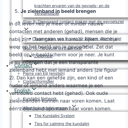
krachten ervaren van de gevoels- en de
Je zielenband in beeld brengen
verstandsziel
Stap 9: Diepgaand contact maken met de gevoelsziel
In dit leven heb je meer of minder nauwe
contacten met anderen (gehad), mensen die je
Tussenstap van 9 naar 10: Balsem voor de ziel
nabij zijn. Daar gaan we nu naar kijken. Richt je
weer op het beeld van je gevoelsziel. Zet dat
Stap 10: Terugblik en zielentest
beeld op je beeldscherm voor je neer. Je kunt
Zielentest
je nu indenken dat je een transparante
Contact
zielenband hebt met iemand anders (zie figuur
Pierre van Eijl (english)
2). Dan kan een geliefde zijn, een kind of een
Contactformulier
ouder of iemand anders waarmee je een
English
vertrouwd contact hebt (gehad). Ook oude
Kundalini Network
zielenbanden kunnen naar voren komen. Laat
What is kundalini energy?
één zielenband spontaan naar voren komen.
The Kundalini System
Tips for calming the kundalini