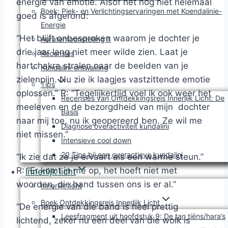
energie van emotie. Alsof het nog niet helemaal
Boek: Piek- en Verlichtingservaringen met Koendalinie-
goed is afgerond:
Energie
“Het blijft onbesproken waarom je dochter je
Auratentoonstelling II
drie jaar lang niet meer wilde zien. Laat je
Recensies
hartchakra stralen naar de beelden van je
Kundalini-ontwaking
zielenpijn. Nu zie ik laagjes vastzittende emotie
Tips
oplossen.” R: “Tegelijkertijd voel ik ook weer het
Recensies van Ontdekkingsreis Innerlijk Licht: De
meeleven en de bezorgdheid van mijn dochter
Basis
naar mij toe, nu ik geopereerd ben. Ze wil me
Diagnose overactiviteit kundalini
niet missen.”
Intensieve cool down
20 Tips bij een overactieve kundalini
“Ik zie dat ze je ervaart als een warme steun.”
R: ”Er komt in me op, het hoeft niet met
Innerlijk licht
woorden, die band tussen ons is er al.”
Innerlijk licht
Boek Ontdekkingsreis Innerlijk Licht
“De energie van die band is heel prettig
Leesfragment uit hoofdstuk 9: De tan tiëns/hara’s
lichtend, zeker nu een deel van die wolk is