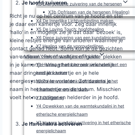
Je hoofd zuiveren
X3 Energetische zuivering van de hersenen
X3b Opfrissen van de hersenen (Healing)
Richt je nu op het centrum van je hoofd en stel
X4 De Innerlijke Lichtverbinding maken
je daar een kamertje voor. Zeg daar innerlijk
X5 De Loving Touch: hoofdhealing
‘hallo’ in en mogelijk zie je dat daar ‘bezoek’ is,
X6 Diepe zuivering van een kundalinicentrum
kleine restjes energie van anderen waarmee je
X7 Healing van de voorouderlijnen
contact gehad hebt. Soms kun je de gezichten
Mijlpaal Y Pelgrimstocht Innerlijk Licht
van anderen zien of wolkjes of ‘gekke’ plekken
Y1 Healing etherische energielichaam met een
in je kamertje. Vraag het bezoek vriendelijk
kundalini-kolom
maar dringend je kamertje en je hele
energiesysteem te verlaten. Zet daarna je
Y2 Zuiveren van de krachtkundalini in het
naam in het kamertje en de datum. Misschien
etherische energielichaam
voelt het nu rustiger en helderder in je hoofd.
Y3 Oorhealing
Y4 Opwekken van de warmtekundalini in het
etherische energielichaam
Y7 Hogere kundalini-activering in het etherische
Je hartchakra activeren
energielichaam