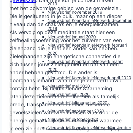
gevoelsziel
. Daarmee kun je contact maken
2019
met het bolvormige gebied van de gevoelsziel.
Nieuwsbrief november 2019
Die is gesitueerd in je buik, maar op een dieper
Nieuwsbrief KoendalinieNetwerk december
niveau dan de chakra’s en je energielichamen.
2019
Als vervolg op deze meditatie staat hier een
Nieuwsbrief januari 2020
zelfhealingsoefening voor het zuiveren van een
Nieuwsbrief KoendalinieNetwerk februari
zielenband die je met een ander kan hebben.
2020
Zielenbanden zijn energetische connecties die
Nieuwsbrief KoendalinieNetwerk maart
zich tussen jouw zielengebied en dat van een
2020
ander hebben gevormd. Die ander is
Nieuwsbrief KoendalinieNetwerk april 2020
doorgaans iemand waarmee je een vertrouwd
Nieuwsbrief mei 2020
contact hebt. Bij helderziende waarneming
Nieuwsbrief juni 2020
laten deze zielenbanden zich zien als tamelijk
Nieuwsbrief juli/augustus 2020
brede, transparante connecties tussen de
Nieuwsbrief september 2020
gevoelszielen van twee mensen waardoor de
Nieuwsbrief oktober 2020
energie gemakkelijk stroomt. Degene waarmee
Nieuwsbrief KoendalinieNetwerk november
je een zielenband hebt kan een geliefde zijn, je