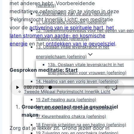
met anderen hebt. Voorbereidende
(oefening)
meditatieve oefeningen zijn te vinden in deze
10 Afscherming van de aura (oefening)
‘Pelgrimstocht Innerlijk Licht’: een meditatie
11. Uitgebreide cooldown (oefening)
voor de
activering van je spirituele hart
,
het
12. Toestemmingsniveaus voor het geven van een
laten stromen van aarde- en kosmische
healing checken (oefening)
energie
en het
ontdekken van je gevoelsziel
.
13. Opslaan vitale levenskracht in het
energielichaam (oefening)
13b. Opslaan vitale levenskracht in het
Gesproken meditatie: Start
energielichaam voor vrouwen (oefening)
14. Healing van een vorig leven (oefening)
Tweede Mijlpaal Pelgrimstocht Innerlijk Licht
15 Zelf-healing aura (oefening)
Gronden en contact met je gevoelsziel
16 Geluidshealing hartchakra (oefening)
maken
17 Kleurenhealing chakra (oefening)
18 Energie scheiden na een healing (oefening)
Zorg dat je lekker zit. Grond jezelf door in
19 Zuivering oor- en oogchakra (oefening)