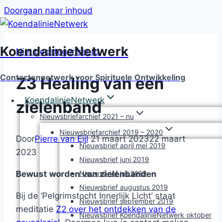
Doorgaan naar inhoud
KoendalinieNetwerk
Niet gecategoriseerd
Contactennetwerk voor Spirituele Ontwikkeling
Z3 Healing van een
KoendalinieNetwerk
zielenband
Nieuwsbriefarchief 2021 – nu
Nieuwsbriefarchief 2019 – 2020
Door
Pierre van Eijl
21 maart 2023
22 maart
Nieuwsbrief april mei 2019
2023
Nieuwsbrief juni 2019
Nieuwsbrief juli 2019
Bewust worden van zielenbanden
Nieuwsbrief augustus 2019
Bij de ‘Pelgrimstocht Innerlijk Licht’ staat
Nieuwsbrief september 2019
meditatie
Z2 over het ontdekken van de
Nieuwsbrief KoendalinieNetwerk oktober