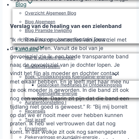
Blog
Overzicht Algemeen Blog
Blog Algemeen
Verslag van de healing van een zielenband
Blog Piramide Inwijding
Blog Discovery Journey Kundalini Energy
“Ik richt me nu op connecties van jouw ziel met
die van anderen. Vanuit de bol van je
Kundalini
gevoelsziel zie ik een brede transparante band
Wat is kundalini-energie?
naar de gevoelsziel van je dochter lopen. Je
Kundalinisysteem
vindt het fijn als moeder en dochter contact
Boek: Ontdekkingsreis Koendalinie-energie
met elkaar hebben. En je leeft met haar mee nu
Gesproken meditaties bij Ontdekkingsreis
ze ook moeder is geworden. In die band zit ook
Koendalinie-energie
nog een wolkje. Daarin zit pijn dat die band een
Auratentoonstelling I
tijdlang niet goed is geweest.” R: “Bij mij borrelt
Recensies
op dat we er nooit meer over hebben kunnen
Test jezelf
praten. Ik heb wel vertrouwen dat dat nog
Ervaringen
komt. In dat wolkje zit ook nog samengeperste
Piekervaringen en kundalini-energie