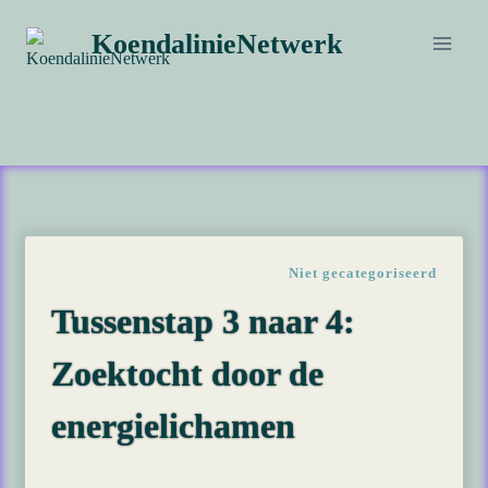
Doorgaan
KoendalinieNetwerk
naar
inhoud
Niet gecategoriseerd
Tussenstap 3 naar 4:
Zoektocht door de
energielichamen