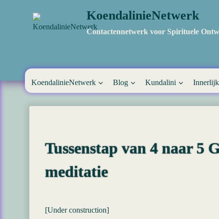
Doorgaan
KoendalinieNetwerk
naar
inhoud
Contactennetwerk voor Spirituele Ontw
KoendalinieNetwerk
Blog
Kundalini
Innerlijk
Tussenstap van 4 naar 5
meditatie
[Under construction]