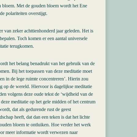
n bloem. Met de gouden bloem wordt het Ene
e polariteiten overstijgt.
er van zeker achttienhonderd jaar geleden. Het is
e bepalen. Toch komen er een aantal universele
itatie terugkomen.
rdt het belang benadrukt van het gebruik van de
komen. Bij het toepassen van deze meditatie moet
n in de lege ruimte concentreren’. Hierin zou
g op de wereld. Hiervoor is dagelijkse meditatie
rden volgens deze oude tekst de ‘wijdheid van de
j deze meditatie op het gele midden of het centrum
rdt, dat als gedurende rust de geest
chap heeft, dat dan een teken is dat het lichte
 gouden bloem te ontluiken. Hoe verder het werk
oor meer informatie wordt verwezen naar