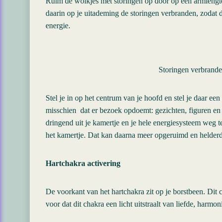
Ruim de wolkjes met storingen op door op een armlengte 
daarin op je uitademing de storingen verbranden, zodat 
energie.
Storingen verbrande
Stel je in op het centrum van je hoofd en stel je daar ee
misschien dat er bezoek opdoemt: gezichten, figuren en 
dringend uit je kamertje en je hele energiesysteem weg 
het kamertje. Dat kan daarna meer opgeruimd en helderd
Hartchakra activering
De voorkant van het hartchakra zit op je borstbeen. Dit c
voor dat dit chakra een licht uitstraalt van liefde, harmo