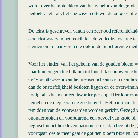
wordt over het ontdekken van het geheim van de goude
bedoeld, het Tao, het ene wezen oftewel de oergeest die d
De tekst is geschreven vanuit een zeer oud referentiekad
een tekst waarvan het moeilijk is de volledige waarde t
elementen in naar voren die ook in de bijbehorende med
Voor het vinden van het geheim van de gouden bloem wo
naar binnen gerichte blik om tot innerlijk schouwen te 
de ‘vruchtbloesem van het mensenlichaam zich naar bove
dan de onsterfelijkheid besloten liggen en de overwinnin
nodig, al is het maar een kwartier per dag. Hierdoor wo
hemel en de diepte van de zee bereikt’. Het hart moet bi
temidden van de voorwaarden worden gericht. Gezegd wo
ononderbroken en voortdurend een gevoel van grote blijds
beginsel in het hele leven harmonisch is: dan begint de
voortgaat, des te meer gaat de gouden bloem bloeien. V