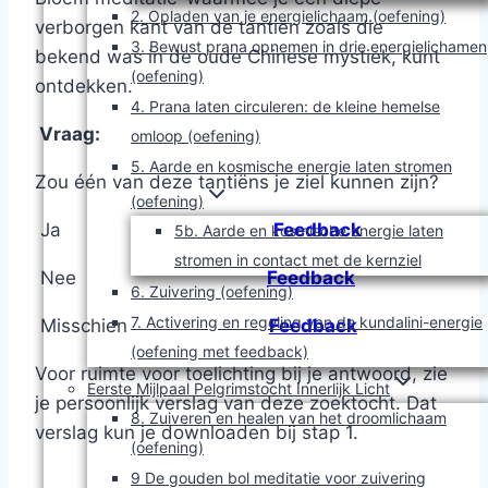
2. Opladen van je energielichaam (oefening)
verborgen kant van de tantiën zoals die
3. Bewust prana opnemen in drie energielichamen
bekend was in de oude Chinese mystiek, kunt
(oefening)
ontdekken.
4. Prana laten circuleren: de kleine hemelse
Vraag:
omloop (oefening)
5. Aarde en kosmische energie laten stromen
Zou één van deze tantiëns je ziel kunnen zijn?
(oefening)
 Ja
Feedback
5b. Aarde en kosmische energie laten
stromen in contact met de kernziel
 Nee
Feedback
6. Zuivering (oefening)
7. Activering en regeling van de kundalini-energie
 Misschien
Feedback
(oefening met feedback)
Voor ruimte voor toelichting bij je antwoord, zie
Eerste Mijlpaal Pelgrimstocht Innerlijk Licht
je persoonlijk verslag van deze zoektocht. Dat
8. Zuiveren en healen van het droomlichaam
verslag kun je downloaden bij stap 1.
(oefening)
9 De gouden bol meditatie voor zuivering