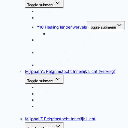
Toggle submenu
Y8 Love-multiplier-mudra
Y9 Geheugenzuivering en -healing
Y10 Healing lendenwervels
Toggle submenu
Y10b Healing van gewrichten
Y11 De energie ervaren van een
gebedshouding
Y12 Een innerlijk regelcentrum voor onze
gezondheid zuiveren
Y13 Hartenpijn helen (zelfhealing)
Mijlpaal Yc Pelgrimstocht Innerlijk Licht (vervolg)
Toggle submenu
Y14 Geheugenstimulans met Qi Cong
Y15 Zonne-healing
Y16 Healing oortrauma’s
Y17 Zelfhealing bloeddruk door oplossing
latente spanningen
Mijlpaal Z Pelgrimstocht Innerlijk Licht