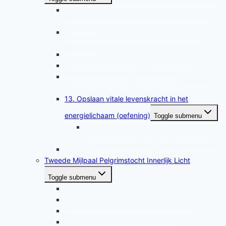
8. Zuiveren en healen van het droomlichaam
(oefening)
9 De gouden bol meditatie voor zuivering
(oefening)
10 Afscherming van de aura (oefening)
11. Uitgebreide cooldown (oefening)
12. Toestemmingsniveaus voor het geven van
een healing checken (oefening)
13. Opslaan vitale levenskracht in het
energielichaam (oefening)
Toggle submenu
13b. Opslaan vitale levenskracht in het
energielichaam voor vrouwen (oefening)
14. Healing van een vorig leven (oefening)
Tweede Mijlpaal Pelgrimstocht Innerlijk Licht
Toggle submenu
15 Zelf-healing aura (oefening)
16 Geluidshealing hartchakra (oefening)
17 Kleurenhealing chakra (oefening)
18 Energie scheiden na een healing (oefening)