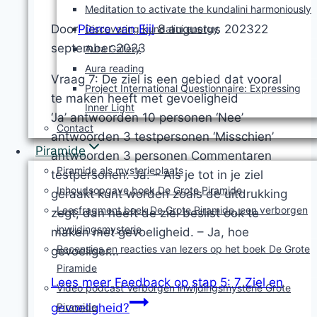
Meditation to activate the kundalini harmoniously
Door
Pierre van Eijl
8 augustus 2023
22
Discovering kundalini energy
september 2023
Aura Gallery
Aura reading
Vraag 7: De ziel is een gebied dat vooral
Project International Questionnaire: Expressing
te maken heeft met gevoeligheid
Inner Light
‘Ja’ antwoorden 10 personen ‘Nee’
Contact
antwoorden 3 testpersonen ‘Misschien’
Piramide
antwoorden 3 personen Commentaren
Piramide als mysterieplaats
testpersonen: Ja: – Als je tot in je ziel
Inhoudsopgave boek De Grote Piramide
geraakt kunt worden zoals de uitdrukking
Leesfragment boek De Grote Piramide, een verborgen
zegt, dan heeft de ziel beslist ook te
inwijdingsmysterie
maken met gevoeligheid. – Ja, hoe
Recensies en reacties van lezers op het boek De Grote
gevoeliger…
Piramide
Lees meer
Feedback op stap 5: 7 Ziel en
Video podcast Verborgen inwijdingsmysterie Grote
Piramide
gevoeligheid?