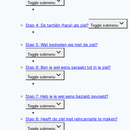
Toggle submenu
Tussenstap 3 naar 4: Zoektocht door de
energielichamen
Stap 4: De tantiën (hara) als ziel?
Toggle submenu
Tussenstap van 4 naar 5 Gouden Bloem
meditatie
Stap 5: Wat bedoelen we met de ziel?
Toggle submenu
Tussenstap 5 naar 6: Rust in de ziel ervaren
Stap 6: Ben je wel eens geraakt tot in je ziel?
Toggle submenu
Tussenstap 6 naar 7 Piekervaringen kunnen de
ziel raken
Stap 7: Heb je je wel eens bezield gevoeld?
Toggle submenu
Tussenstap 7 naar 8 Bezielingsmeditatie
Stap 8: Heeft de ziel met reïncarnatie te maken?
Toggle submenu