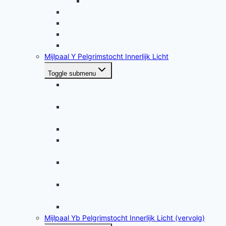
X3b Opfrissen van de hersenen (Healing)
X4 De Innerlijke Lichtverbinding maken
X5 De Loving Touch: hoofdhealing
X6 Diepe zuivering van een kundalinicentrum
X7 Healing van de voorouderlijnen
Mijlpaal Y Pelgrimstocht Innerlijk Licht
Toggle submenu
Y1 Healing etherische energielichaam met een
kundalini-kolom
Y2 Zuiveren van de krachtkundalini in het
etherische energielichaam
Y3 Oorhealing
Y4 Opwekken van de warmtekundalini in het
etherische energielichaam
Y7 Hogere kundalini-activering in het
etherische energielichaam
Y5 Ooghealing met een vingerstand (mudra) en
ademhalingsenergie (prana)
Y6 Energetische zuivering van de ogen
Mijlpaal Yb Pelgrimstocht Innerlijk Licht (vervolg)