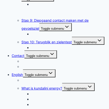
Tussenstap van 8 naar 9: De uitstralende
krachten ervaren van de gevoels- en de
verstandsziel
Stap 9: Diepgaand contact maken met de
gevoelsziel
Toggle submenu
Tussenstap van 9 naar 10: Balsem voor de ziel
Stap 10: Terugblik en zielentest
Toggle submenu
Zielentest
Contact
Toggle submenu
Pierre van Eijl (english)
Contactformulier
English
Toggle submenu
Kundalini Network
What is kundalini energy?
Toggle submenu
The Kundalini System
Tips for calming the kundalini
Meditation to activate the kundalini