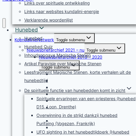
Links over spirituele ontwikkeling
Links naar websites kundalini-energie
Verklarende woordenlijst
Hunebed
Hunebed
KoendalinieNetwerk
Toggle submenu
Hunebed Quiz
Nieuwsbriefarchief 2021 – nu
Toggle submenu
Inhoudsopgave Magische Stenen
Nieuwsbriefarchief 2019 – 2020
Artikel Paravisie over Magische Stenen
Toggle submenu
Leesfragment Magische Stenen, korte verhalen uit de
Nieuwsbrief april mei 2019
hunebedtijd
Nieuwsbrief juni 2019
Nieuwsbrief juli 2019
De spirituele functie van hunebedden komt in zicht
Nieuwsbrief augustus 2019
Spirituele ervaringen van een priesteres (hunebed
Nieuwsbrief september 2019
D15, Loon, Drenthe)
Nieuwsbrief KoendalinieNetwerk oktober
2019
Overwinning in de strijd dankzij hunebed
Nieuwsbrief november 2019
Purifaing (Vogezen, Frankrijk)
Nieuwsbrief KoendalinieNetwerk
UFO sighting in het hunebedtijdperk (Hunebed
december 2019