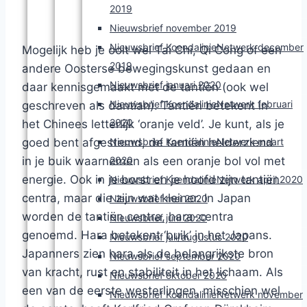
2019
Nieuwsbrief november 2019
Nieuwsbrief KoendalinieNetwerk december
Mogelijk heb je ooit wel Tai Chi, Qi Cong of een
2019
andere Oosterse bewegingskunst gedaan en
Nieuwsbrief januari 2020
daar kennisgemaakt met de tantiën (ook wel
Nieuwsbrief KoendalinieNetwerk februari
geschreven als dantian). Tantiën betekent in
2020
het Chinees letterlijk ‘oranje veld’. Je kunt, als je
Nieuwsbrief KoendalinieNetwerk maart
goed bent afgestemd, de tantiën helderziend
2020
in je buik waarnemen als een oranje bol vol met
energie. Ook in je borst en je hoofd zijn tantiën
Nieuwsbrief KoendalinieNetwerk april 2020
centra, maar die zijn wat kleiner. In Japan
Nieuwsbrief mei 2020
worden de tantiën centra, hara-centra
Nieuwsbrief juni 2020
genoemd. Hara betekent ‘buik’ in het Japans.
Nieuwsbrief juli/augustus 2020
Japanners zien hara als de belangrijkste bron
Nieuwsbrief september 2020
van kracht, rust en stabiliteit in het lichaam. Als
Nieuwsbrief oktober 2020
een van de eerste westerlingen, misschien wel
Nieuwsbrief KoendalinieNetwerk november