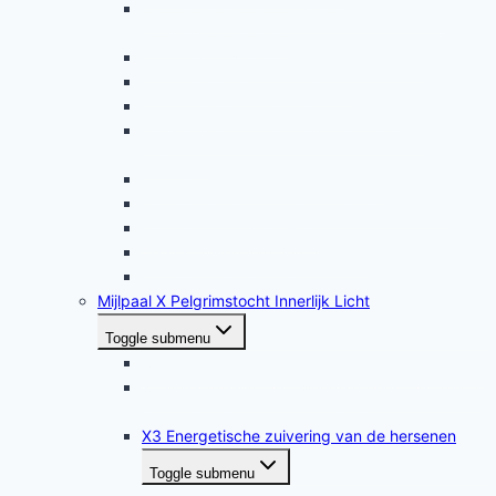
32 Meditatie, healing en vergeven met de
Christ-Force energie
33 Oud- en Nieuwmeditatie (oefening)
34 De wensruimte (oefening)
35 Uitgebreide zuivering (oefening)
36 Genezende, verkoelende kundalini-
meditatie
37 Soepele denkkracht meditatie
38 Kleuren blessing met kundalini-energie
39 Diepgaand vergeven
40 Het geven van een blessing
41 Dankbaarheidsmeditatie
Mijlpaal X Pelgrimstocht Innerlijk Licht
Toggle submenu
X1 Zuivering van het etherische energielichaam
X2 Massage van het tweede etherische chakra
en bijbehorende hormoonklieren
X3 Energetische zuivering van de hersenen
Toggle submenu