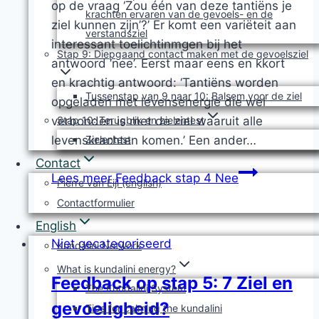
op de vraag ‘Zou één van deze tantiëns je
krachten ervaren van de gevoels- en de
ziel kunnen zijn’?’ Er komt een variëteit aan
verstandsziel
interessant toelichtinmgen bij het
Stap 9: Diepgaand contact maken met de gevoelsziel
antwoord ‘nee’. Eerst maar eens en kkort
en krachtig antwoord: ‘Tantiëns worden
Tussenstap van 9 naar 10: Balsem voor de ziel
opgeladen met levensenergie die wel
Stap 10: Terugblik en zielentest
verbonden is met de ziel waaruit alle
Zielentest
levenskrachten komen.’ Een ander…
Contact
Lees meer
Feedback stap 4 Nee
Pierre van Eijl (english)
Contactformulier
English
Niet gecategoriseerd
Kundalini Network
What is kundalini energy?
Feedback op stap 5: 7 Ziel en
The Kundalini System
gevoeligheid?
Tips for calming the kundalini