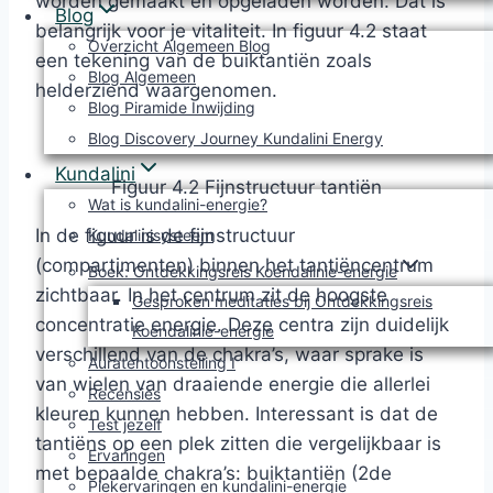
worden gemaakt en opgeladen worden. Dat is
Blog
belangrijk voor je vitaliteit. In figuur 4.2 staat
Overzicht Algemeen Blog
een tekening van de buiktantiën zoals
Blog Algemeen
helderziend waargenomen.
Blog Piramide Inwijding
Blog Discovery Journey Kundalini Energy
Kundalini
Figuur 4.2 Fijnstructuur tantiën
Wat is kundalini-energie?
In de figuur is de fijnstructuur
Kundalinisysteem
(compartimenten) binnen het tantiëncentrum
Boek: Ontdekkingsreis Koendalinie-energie
zichtbaar. In het centrum zit de hoogste
Gesproken meditaties bij Ontdekkingsreis
concentratie energie. Deze centra zijn duidelijk
Koendalinie-energie
verschillend van de chakra’s, waar sprake is
Auratentoonstelling I
van wielen van draaiende energie die allerlei
Recensies
kleuren kunnen hebben. Interessant is dat de
Test jezelf
tantiëns op een plek zitten die vergelijkbaar is
Ervaringen
met bepaalde chakra’s: buiktantiën (2de
Piekervaringen en kundalini-energie