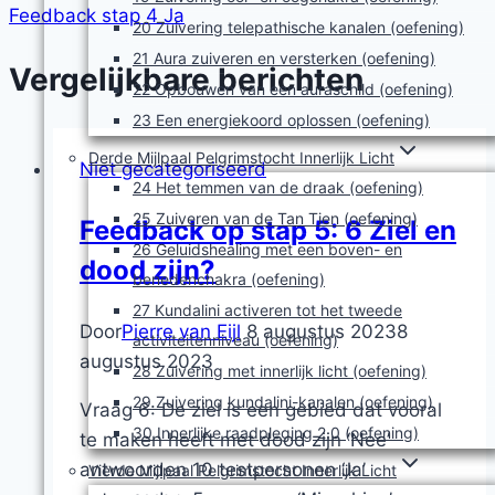
Feedback stap 4 Ja
20 Zuivering telepathische kanalen (oefening)
21 Aura zuiveren en versterken (oefening)
Vergelijkbare berichten
22 Opbouwen van een auraschild (oefening)
23 Een energiekoord oplossen (oefening)
Derde Mijlpaal Pelgrimstocht Innerlijk Licht
Niet gecategoriseerd
24 Het temmen van de draak (oefening)
25 Zuiveren van de Tan Tien (oefening)
Feedback op stap 5: 6 Ziel en
26 Geluidshealing met een boven- en
dood zijn?
benedenchakra (oefening)
27 Kundalini activeren tot het tweede
Door
Pierre van Eijl
8 augustus 2023
8
activiteitenniveau (oefening)
augustus 2023
28 Zuivering met innerlijk licht (oefening)
29 Zuivering kundalini-kanalen (oefening)
Vraag 6: De ziel is een gebied dat vooral
30 Innerlijke raadpleging 2.0 (oefening)
te maken heeft met dood zijn ‘Nee’
antwoorden 10 testpersonen ‘Ja’
Vierde Mijlpaal Pelgrimstocht Innerlijk Licht