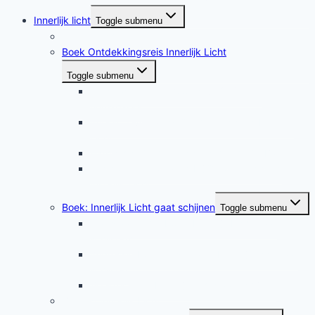
Innerlijk licht
Toggle submenu
Innerlijk licht
Boek Ontdekkingsreis Innerlijk Licht
Toggle submenu
Leesfragment uit hoofdstuk 9: De tan
tiëns/hara’s
Interactieve lezing: Ontdekkingsreis Innerlijk
Licht
Highlights Ontdekkingsreis deel 1, De Basis
Gesproken meditaties bij Ontdekkingsreis
Innerlijk Licht
Boek: Innerlijk Licht gaat schijnen
Toggle submenu
Wat staat in het boek ‘Innerlijk Licht gaat
schijnen?
Impressie boekpresentatie ‘Innerlijk licht gaat
schijnen’
Boekrecensie Innerlijk licht gaat schijnen
Zelftest Innerlijk Licht