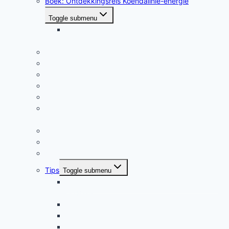
Boek: Ontdekkingsreis Koendalinie-energie
Toggle submenu
Gesproken meditaties bij Ontdekkingsreis
Koendalinie-energie
Auratentoonstelling I
Recensies
Test jezelf
Ervaringen
Piekervaringen en kundalini-energie
Boek: Piek- en Verlichtingservaringen met
Koendalinie-Energie
Auratentoonstelling II
Recensies
Kundalini-ontwaking
Tips
Toggle submenu
Recensies van Ontdekkingsreis Innerlijk Licht:
De Basis
Diagnose overactiviteit kundalini
Intensieve cool down
20 Tips bij een overactieve kundalini