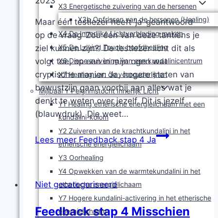
2023
X3 Energetische zuivering van de hersenen
X3b Opfrissen van de hersenen (Healing)
Maar één testlezer heeft ‘ja’ geantwoord
X4 De Innerlijke Lichtverbinding maken
op de vraag ‘Zou één van deze tantiëns je
X5 De Loving Touch: hoofdhealing
ziel kunnen zijn?’ De testlezer licht dit als
X6 Diepe zuivering van een kundalinicentrum
volgt toe, op een in mijn ogen wat
cryptische manier: ‘Ja, hogere staten van
X7 Healing van de voorouderlijnen
bewustzijn gaan voorbij aan alles wat je
Mijlpaal Y Pelgrimstocht Innerlijk Licht
denkt te weten over jezelf. Dit is jezelf
Y1 Healing etherische energielichaam met een
(blauwdruk). Die weet…
kundalini-kolom
Y2 Zuiveren van de krachtkundalini in het
Lees meer
Feedback stap 4 Ja
etherische energielichaam
Y3 Oorhealing
Y4 Opwekken van de warmtekundalini in het
Niet gecategoriseerd
etherische energielichaam
Y7 Hogere kundalini-activering in het etherische
Feedback stap 4 Misschien
energielichaam