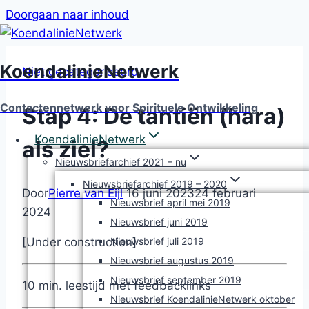
Doorgaan naar inhoud
KoendalinieNetwerk
Niet gecategoriseerd
Contactennetwerk voor Spirituele Ontwikkeling
Stap 4: De tantiën (hara)
KoendalinieNetwerk
als ziel?
Nieuwsbriefarchief 2021 – nu
Nieuwsbriefarchief 2019 – 2020
Door
Pierre van Eijl
16 juni 2023
24 februari
Nieuwsbrief april mei 2019
2024
Nieuwsbrief juni 2019
Nieuwsbrief juli 2019
[Under construction]
Nieuwsbrief augustus 2019
Nieuwsbrief september 2019
10 min. leestijd met feedbacklinks
Nieuwsbrief KoendalinieNetwerk oktober