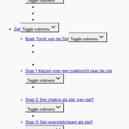
Toggle submenu
Z1 Godsvonk meditatie
Z2 Het ontdekken van de ziel
Z3 Healing van een zielenband
Ziel
Toggle submenu
Boek Tocht van de Ziel
Toggle submenu
Inhoudsopgave Tocht van de Ziel
Leesfragment Tweelingzielen en
zielsverwanten
Recensies Tocht van de Ziel
Stap 1 Kiezen voor een zoektocht naar de ziel
Toggle submenu
Tussenstap 1 naar 2: Voorbereiding van de
zoektocht
Stap 2: Een chakra als ziel, kan dat?
Toggle submenu
Tussenstap 2 naar 3: Relatie hart en ziel
Stap 3: Een energielichaam als ziel?