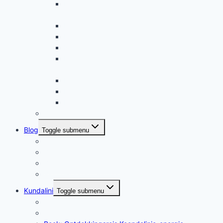
Nieuwsbrief KoendalinieNetwerk november
2022
Nieuwsbrief KoendalinieNetwerk oktober 2022
Nieuwsbrief KoendalinieNetwerk maart 2022
Nieuwsbrief KoendalinieNetwerk jan feb 2022
Nieuwsbrief KoendalinieNetwerk
sept/december 2021
Nieuwsbrief KoendalinieNetwerk mei/aug 2021
Nieuwsbrief KoendalinieNetwerk januari 2021
Nieuwsbrief KoendalinieNetwerk februari 2021
Boek uitgekomen!
Blog
Toggle submenu
Overzicht Algemeen Blog
Blog Algemeen
Blog Piramide Inwijding
Blog Discovery Journey Kundalini Energy
Kundalini
Toggle submenu
Wat is kundalini-energie?
Kundalinisysteem