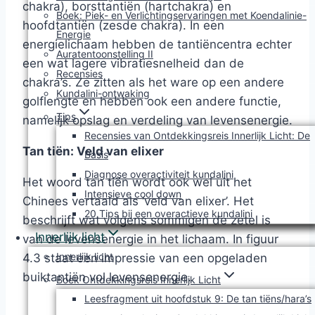
chakra), borsttantiën (hartchakra) en
Boek: Piek- en Verlichtingservaringen met Koendalinie-
hoofdtantiën (zesde chakra). In een
Energie
energielichaam hebben de tantiëncentra echter
Auratentoonstelling II
een wat lagere vibratiesnelheid dan de
Recensies
chakra’s. Ze zitten als het ware op een andere
Kundalini-ontwaking
golflengte en hebben ook een andere functie,
Tips
namelijk opslag en verdeling van levensenergie.
Recensies van Ontdekkingsreis Innerlijk Licht: De
Tan tiën: Veld van elixer
Basis
Diagnose overactiviteit kundalini
Het woord tan tiën wordt ook wel uit het
Intensieve cool down
Chinees vertaald als ‘veld van elixer’. Het
20 Tips bij een overactieve kundalini
beschrijft wat volgens sommigen de zetel is
Innerlijk licht
van de levensenergie in het lichaam. In figuur
Innerlijk licht
4.3 staat een impressie van een opgeladen
buiktantiën vol levensenergie.
Boek Ontdekkingsreis Innerlijk Licht
Leesfragment uit hoofdstuk 9: De tan tiëns/hara’s