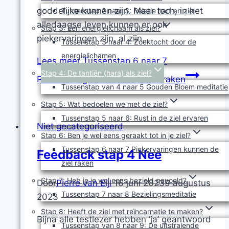
goddelijke kunnen zijn. Maar toch, in het
Tussenstap 2 naar 3: Relatie hart en ziel
alledaagse leven kunnen er ook
Stap 3: Een energielichaam als ziel?
piekervaringen zijn, al zijn…
Tussenstap 3 naar 4: Zoektocht door de
energielichamen
Lees meer
Tussenstap 6 naar 7
Stap 4: De tantiën (hara) als ziel?
Piekervaringen kunnen de ziel raken
Tussenstap van 4 naar 5 Gouden Bloem meditatie
Stap 5: Wat bedoelen we met de ziel?
Tussenstap 5 naar 6: Rust in de ziel ervaren
Niet gecategoriseerd
Stap 6: Ben je wel eens geraakt tot in je ziel?
Tussenstap 6 naar 7 Piekervaringen kunnen de
Feedback stap 4 Nee
ziel raken
Stap 7: Heb je je wel eens bezield gevoeld?
Door
Pierre van Eijl
16 juni 2023
9 augustus
Tussenstap 7 naar 8 Bezielingsmeditatie
2023
Stap 8: Heeft de ziel met reïncarnatie te maken?
Bijna alle testlezer hebben ‘ja’ geantwoord
Tussenstap van 8 naar 9: De uitstralende