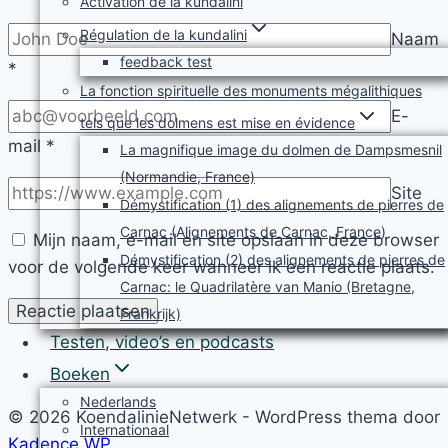
Activation de la kundalini
Régulation de la kundalini
Naam
feedback test
*
La fonction spirituelle des monuments mégalithiques
E-
tels que les dolmens est mise en évidence
mail
*
La magnifique image du dolmen de Dampsmesnil
(Normandie, France)
Site
Démystification (1) des alignements de pierres de
Carnac (Alignements de Carnac, France)
Mijn naam, e-mail en site opslaan in deze browser
Démystification (2) des alignements de pierres de
voor de volgende keer wanneer ik een reactie plaats.
Carnac: le Quadrilatère van Manio (Bretagne,
Frankrijk)
Testen, video’s en podcasts
Boeken
Nederlands
© 2026 KoendalinieNetwerk - WordPress thema door
Internationaal
Kadence WP