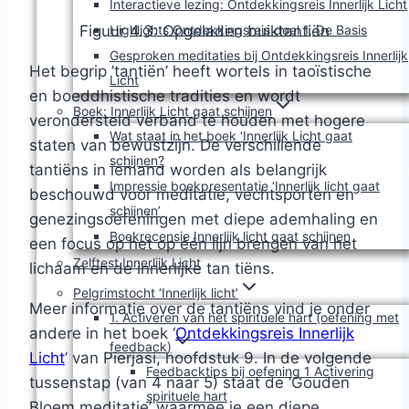
Interactieve lezing: Ontdekkingsreis Innerlijk Licht
Highlights Ontdekkingsreis deel 1, De Basis
Figuur 4.3: Opgeladen buiktantiën
Gesproken meditaties bij Ontdekkingsreis Innerlijk
Het begrip ’tantiën’ heeft wortels in taoïstische
Licht
en boeddhistische tradities en wordt
Boek: Innerlijk Licht gaat schijnen
verondersteld verband te houden met hogere
Wat staat in het boek ‘Innerlijk Licht gaat
staten van bewustzijn. De verschillende
schijnen?
tantiëns in iemand worden als belangrijk
Impressie boekpresentatie ‘Innerlijk licht gaat
beschouwd voor meditatie, vechtsporten en
schijnen’
genezingsoefeningen met diepe ademhaling en
Boekrecensie Innerlijk licht gaat schijnen
een focus op het op één lijn brengen van het
Zelftest Innerlijk Licht
lichaam en de innerlijke tan tiëns.
Pelgrimstocht ‘Innerlijk licht’
Meer informatie over de tantiëns vind je onder
1. Activeren van het spirituele hart (oefening met
andere in het boek ‘
Ontdekkingsreis Innerlijk
feedback)
Licht
’ van Pierjasi, hoofdstuk 9. In de volgende
Feedbacktips bij oefening 1 Activering
tussenstap (van 4 naar 5) staat de ‘Gouden
spirituele hart
Bloem meditatie’ waarmee je een diepe