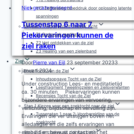
Niet gecategoriseerd
Y17 Zelfhealing bloeddruk door oplossing latente
spanningen
Tussenstap 6 naar 7
Mijlpaal Z Pelgrimstocht Innerlijk Licht
Piekervaringen kunnen de
Z1 Godsvonk meditatie
Z2 Het ontdekken van de ziel
ziel raken
Z3 Healing van een zielenband
Ziel
Door
Pierre van Eijl
23 september 2023
3
januari 2024
Boek Tocht van de Ziel
Inhoudsopgave Tocht van de Ziel
Under construction Lees- en meditatietijd
Leesfragment Tweelingzielen en zielsverwanten
ca. 30 minuten Piekervaringen kunnen
Recensies Tocht van de Ziel
bijzondere ervaringen van vervoering,
Stap 1 Kiezen voor een zoektocht naar de ziel
verlichting, blijdschap en vervulling zijn.
Tussenstap 1 naar 2: Voorbereiding van de
Ervaringen die ver uitstijgen boven het
zoektocht
alledaagse en die zelfs ervaringen van
eenheid en bewust contact met het
Stap 2: Een chakra als ziel, kan dat?