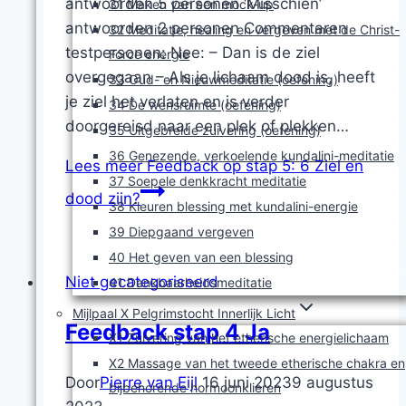
antwoorden 5 personen ‘Misschien’
31 Maken van een mock-up
antwoorden 2 personen Commentaren
32 Meditatie, healing en vergeven met de Christ-
testpersonen: Nee: – Dan is de ziel
Force energie
overgegaan – Als je lichaam dood is, heeft
33 Oud- en Nieuwmeditatie (oefening)
je ziel het verlaten en is verder
34 De wensruimte (oefening)
doorgereisd naar een plek of plekken…
35 Uitgebreide zuivering (oefening)
36 Genezende, verkoelende kundalini-meditatie
Lees meer
Feedback op stap 5: 6 Ziel en
37 Soepele denkkracht meditatie
dood zijn?
38 Kleuren blessing met kundalini-energie
39 Diepgaand vergeven
40 Het geven van een blessing
Niet gecategoriseerd
41 Dankbaarheidsmeditatie
Mijlpaal X Pelgrimstocht Innerlijk Licht
Feedback stap 4 Ja
X1 Zuivering van het etherische energielichaam
X2 Massage van het tweede etherische chakra en
Door
Pierre van Eijl
16 juni 2023
9 augustus
bijbehorende hormoonklieren