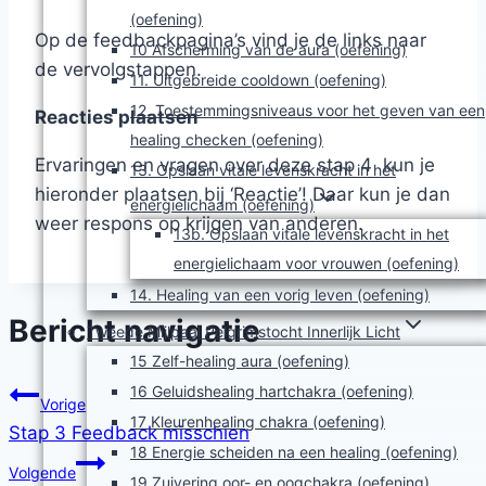
(oefening)
Op de feedbackpagina’s vind je de links naar
10 Afscherming van de aura (oefening)
de vervolgstappen.
11. Uitgebreide cooldown (oefening)
12. Toestemmingsniveaus voor het geven van een
Reacties plaatsen
healing checken (oefening)
Ervaringen en vragen over deze stap 4 kun je
13. Opslaan vitale levenskracht in het
hieronder plaatsen bij ‘Reactie’! Daar kun je dan
energielichaam (oefening)
weer respons op krijgen van anderen.
13b. Opslaan vitale levenskracht in het
energielichaam voor vrouwen (oefening)
14. Healing van een vorig leven (oefening)
Bericht navigatie
Tweede Mijlpaal Pelgrimstocht Innerlijk Licht
15 Zelf-healing aura (oefening)
16 Geluidshealing hartchakra (oefening)
Vorige
17 Kleurenhealing chakra (oefening)
Stap 3 Feedback misschien
18 Energie scheiden na een healing (oefening)
Volgende
19 Zuivering oor- en oogchakra (oefening)