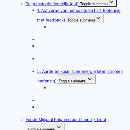
Pelgrimstocht ‘Innerlijk licht’
Toggle submenu
1. Activeren van het spirituele hart (oefening
met feedback)
Toggle submenu
Feedbacktips bij oefening 1 Activering
spirituele hart
2. Opladen van je energielichaam (oefening)
3. Bewust prana opnemen in drie
energielichamen (oefening)
4. Prana laten circuleren: de kleine hemelse
omloop (oefening)
5. Aarde en kosmische energie laten stromen
(oefening)
Toggle submenu
5b. Aarde en kosmische energie laten
stromen in contact met de kernziel
6. Zuivering (oefening)
7. Activering en regeling van de kundalini-
energie (oefening met feedback)
Eerste Mijlpaal Pelgrimstocht Innerlijk Licht
Toggle submenu