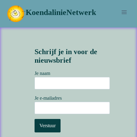
Doorgaan
KoendalinieNetwerk
naar
inhoud
Schrijf je in voor de
nieuwsbrief
Je naam
Je e-mailadres