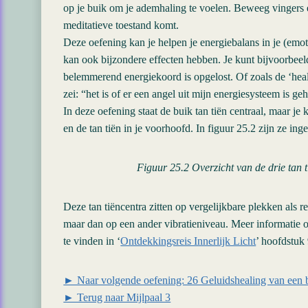
op je buik om je ademhaling te voelen. Beweeg vingers e
meditatieve toestand komt.
Deze oefening kan je helpen je energiebalans in je (emot
kan ook bijzondere effecten hebben. Je kunt bijvoorbee
belemmerend energiekoord is opgelost. Of zoals de ‘heale
zei: “het is of er een angel uit mijn energiesysteem is ge
In deze oefening staat de buik tan tiën centraal, maar je
en de tan tiën in je voorhoofd. In figuur 25.2 zijn ze in
Figuur 25.2 Overzicht van de drie tan t
Deze tan tiëncentra zitten op vergelijkbare plekken als r
maar dan op een ander vibratieniveau. Meer informatie o
te vinden in ‘
Ontdekkingsreis Innerlijk Licht
’ hoofdstuk 
► Naar volgende oefening: 26 Geluidshealing van een
► Terug naar Mijlpaal 3