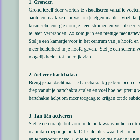
1. Gronden
Grond jezelf door wortels te visualiseren vanaf je voeten
aarde en maak ze daar vast op je eigen manier. Voel dat je
kosmische energie door je heen stromen en visualiseer 
te laten verbranden. Zo kom je in een prettige meditatiev
Stel je een kamertje voor in het centrum van je hoofd en 
meer helderheid in je hoofd geven. Stel je een scherm v
mogelijkheden tot innerlijk zien.
2. Activeer hartchakra
Breng je aandacht naar je hartchakra bij je borstbeen en ste
diep vanuit je hartchakra stralen en voel hoe het prettig
hartchakra helpt om meer toegang te krijgen tot de subtiel
3. Tan tiën activeren
Stel je een oranje bol voor in de buik waarvan het centru
maar dan diep in je buik. Dit is de plek waar het tan tië
en je persoonlijkheid. Houd je hand op die plek in je bui