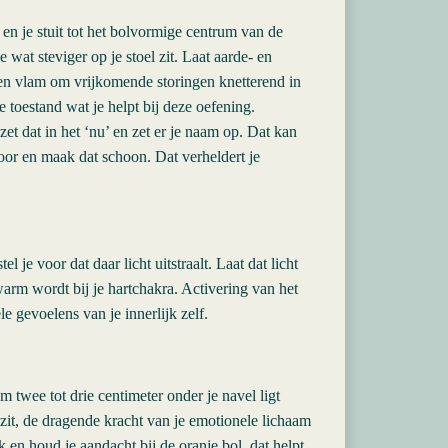
 en je stuit tot het bolvormige centrum van de
 wat steviger op je stoel zit. Laat aarde- en
een vlam om vrijkomende storingen knetterend in
e toestand wat je helpt bij deze oefening.
zet dat in het ‘nu’ en zet er je naam op. Dat kan
oor en maak dat schoon. Dat verheldert je
l je voor dat daar licht uitstraalt. Laat dat licht
 warm wordt bij je hartchakra. Activering van het
e gevoelens van je innerlijk zelf.
m twee tot drie centimeter onder je navel ligt
n zit, de dragende kracht van je emotionele lichaam
k en houd je aandacht bij de oranje bol, dat helpt