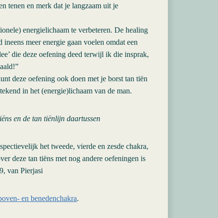
n tenen en merk dat je langzaam uit je
ionele) energielichaam te verbeteren. De healing
ld ineens meer energie gaan voelen omdat een
e’ die deze oefening deed terwijl ik die insprak,
haald!”
 kunt deze oefening ook doen met je borst tan tiën
getekend in het (energie)lichaam van de man.
iëns en de tan tiënlijn daartussen
espectievelijk het tweede, vierde en zesde chakra,
ver deze tan tiëns met nog andere oefeningen is
9, van Pierjasi
 boven- en benedenchakra
.