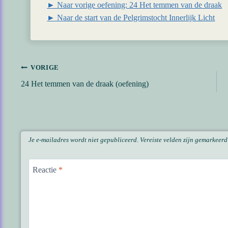
► Naar vorige oefening: 24 Het temmen van de draak
► Naar de start van de Pelgrimstocht Innerlijk Licht
Bericht
VORIGE
24 Het temmen van de draak (oefening)
navigatie
Je e-mailadres wordt niet gepubliceerd.
Vereiste velden zijn gemarkeer
Reactie
*