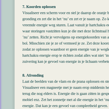
7. Koorden oplossen
Visualiseer een scherm voor en stel je daarop de oranje b
gronding en zet die in het ‘nu’ en zet er je naam op. Zo 
vreemde energie weg sturen. Laat vanuit je hartchakra ee
waar storingen vastzitten kun je die met deze lichtstraal
’nu’ zetten. Richt je vervolgens op energiekoorden van a
bol. Misschien zie je ze of vermoed je ze. Zet deze koor
zodat ze oplossen waardoor er geen energie van je wegle
hartchakra energie erop te richten zodat alles wat niet ‘in
zuivering kan je gevoel van energie in je lichaam verbet
8. Afronding
Laat de beelden van de vlam en de prana oplossen en ste
Visualiseer een magneetje met je naam erop middenin het
terug die nog elders is. Energie die is gaan zitten in g
mobiel enz. Zet het zonnetje met al die energie in het ‘n
energie. Dat kan je een gevoel van compleetheid geven.