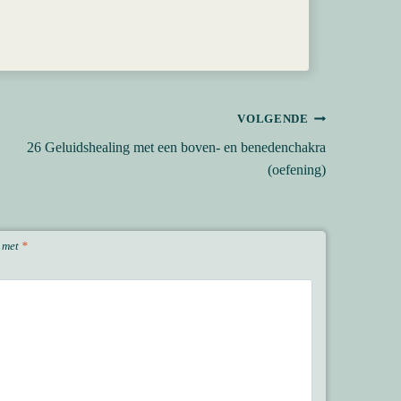
VOLGENDE
26 Geluidshealing met een boven- en benedenchakra
(oefening)
d met
*