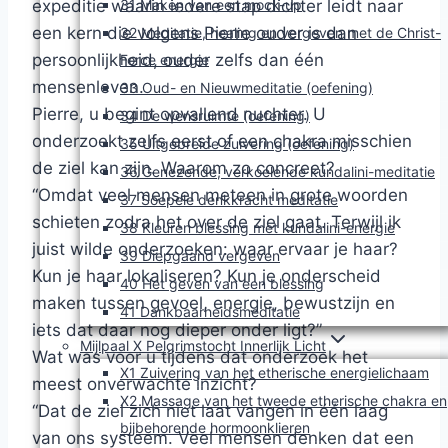
31 Maken van een mock-up
expeditie waarin iedere stap dichter leidt naar
een kern die volgens Pierre ouder is dan
32 Meditatie, healing en vergeven met de Christ-
persoonlijkheid, ouder zelfs dan één
Force energie
mensenleven.
33 Oud- en Nieuwmeditatie (oefening)
Pierre, u begint opvallend nuchter. U
34 De wensruimte (oefening)
onderzoekt zelfs eerst of een chakra misschien
35 Uitgebreide zuivering (oefening)
de ziel kan zijn. Waarom zo concreet?
36 Genezende, verkoelende kundalini-meditatie
“Omdat veel mensen meteen in grote woorden
37 Soepele denkkracht meditatie
schieten zodra het over de ziel gaat. Terwijl ik
38 Kleuren blessing met kundalini-energie
juist wilde onderzoeken: waar ervaar je haar?
39 Diepgaand vergeven
Kun je haar lokaliseren? Kun je onderscheid
40 Het geven van een blessing
maken tussen gevoel, energie, bewustzijn en
41 Dankbaarheidsmeditatie
iets dat daar nog dieper onder ligt?”
Mijlpaal X Pelgrimstocht Innerlijk Licht
Wat was voor u tijdens dat onderzoek het
X1 Zuivering van het etherische energielichaam
meest onverwachte inzicht?
X2 Massage van het tweede etherische chakra en
“Dat de ziel zich niet laat vangen in één laag
bijbehorende hormoonklieren
van ons systeem. Veel mensen denken dat een