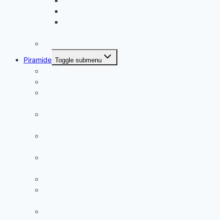
Aura Gallery
Aura reading
Project International Questionnaire: Expressing
Inner Light
Contact
Piramide
Toggle submenu
Piramide als mysterieplaats
Inhoudsopgave boek De Grote Piramide
Leesfragment boek De Grote Piramide, een
verborgen inwijdingsmysterie
Recensies en reacties van lezers op het boek De
Grote Piramide
Video podcast Verborgen inwijdingsmysterie Grote
Piramide
Audio podcast De Grote Piramide een verborgen
inwijdingsmysterie
Meditatieve podcast Sfinxmeditatie
Meditatieve podcast ‘Bezinning op de eigen
levensmissie’
Meditatieve podcast Lichtmeditatie