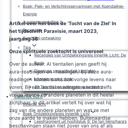
Boek: Piek- en Verlichtingservaringen met Koendalinie-
Energie
Auratentoonstelling II
Artikel over het boek de ‘Tocht van de ZIel’ In
Recensies
het tijdschrift Paravisie, maart 2023,
Kundalini-ontwaking
jaargang 38
Tips
Onze spirituele zoektocht is universeel
Recensies van Ontdekkingsreis Innerlijk Licht: De
Basis
Over de auteur: Al tientallen jaren geeft hij
Diagnose overactiviteit kundalini
aura-readingen en -healingen. Bij deze aura-
Intensieve cool down
readingen komen soms ook vorige levens naar
voren. Bij een aantal readingen werden zelfs
20 Tips bij een overactieve kundalini
vorige levens op andere planeten in dit heelal
Innerlijk licht
zichtbaar. In dit artikel vertelt hij over wat hij
Innerlijk licht
zag van die andere planeten en wat ze met
Boek Ontdekkingsreis Innerlijk Licht
onze aarde te maken hebben. Buitenaardse
Leesfragment uit hoofdstuk 9: De tan tiëns/hara’s
beschavingen staan niet zover van ons af als