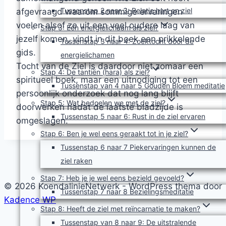
Tussenstap 2 naar 3: Relatie hart en ziel
afgevraagd waarom sommige ervaringen
voelen alsof ze uit een veel oudere laag van
Stap 3: Een energielichaam als ziel?
jezelf komen, vindt in dit boek een prikkelende
Tussenstap 3 naar 4: Zoektocht door de
gids.
energielichamen
Tocht van de Ziel is daardoor niet zomaar een
Stap 4: De tantiën (hara) als ziel?
spiritueel boek, maar een uitnodiging tot een
Tussenstap van 4 naar 5 Gouden Bloem meditatie
persoonlijk onderzoek dat nog lang blijft
Stap 5: Wat bedoelen we met de ziel?
doorwerken nadat de laatste bladzijde is
Tussenstap 5 naar 6: Rust in de ziel ervaren
omgeslagen.
Stap 6: Ben je wel eens geraakt tot in je ziel?
Tussenstap 6 naar 7 Piekervaringen kunnen de
ziel raken
Stap 7: Heb je je wel eens bezield gevoeld?
© 2026 KoendalinieNetwerk - WordPress thema door
Tussenstap 7 naar 8 Bezielingsmeditatie
Kadence WP
Stap 8: Heeft de ziel met reïncarnatie te maken?
Tussenstap van 8 naar 9: De uitstralende