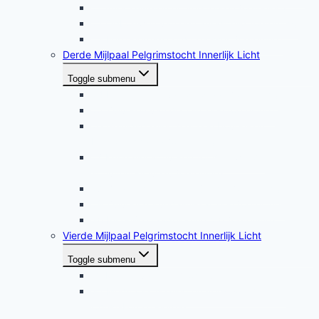
21 Aura zuiveren en versterken (oefening)
22 Opbouwen van een auraschild (oefening)
23 Een energiekoord oplossen (oefening)
Derde Mijlpaal Pelgrimstocht Innerlijk Licht
Toggle submenu
24 Het temmen van de draak (oefening)
25 Zuiveren van de Tan Tien (oefening)
26 Geluidshealing met een boven- en
benedenchakra (oefening)
27 Kundalini activeren tot het tweede
activiteitenniveau (oefening)
28 Zuivering met innerlijk licht (oefening)
29 Zuivering kundalini-kanalen (oefening)
30 Innerlijke raadpleging 2.0 (oefening)
Vierde Mijlpaal Pelgrimstocht Innerlijk Licht
Toggle submenu
31 Maken van een mock-up
32 Meditatie, healing en vergeven met de
Christ-Force energie