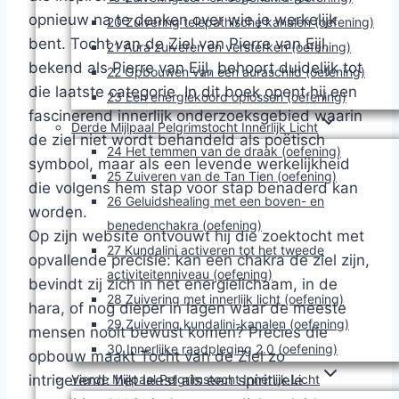
opnieuw na te denken over wie je werkelijk
20 Zuivering telepathische kanalen (oefening)
bent. Tocht van de Ziel van Pierre van Eijl,
21 Aura zuiveren en versterken (oefening)
bekend als Pierre van Eijl, behoort duidelijk tot
22 Opbouwen van een auraschild (oefening)
die laatste categorie. In dit boek opent hij een
23 Een energiekoord oplossen (oefening)
fascinerend innerlijk onderzoeksgebied waarin
Derde Mijlpaal Pelgrimstocht Innerlijk Licht
de ziel niet wordt behandeld als poëtisch
24 Het temmen van de draak (oefening)
symbool, maar als een levende werkelijkheid
25 Zuiveren van de Tan Tien (oefening)
die volgens hem stap voor stap benaderd kan
26 Geluidshealing met een boven- en
worden.
benedenchakra (oefening)
Op zijn website ontvouwt hij die zoektocht met
27 Kundalini activeren tot het tweede
opvallende precisie: kan een chakra de ziel zijn,
activiteitenniveau (oefening)
bevindt zij zich in het energielichaam, in de
28 Zuivering met innerlijk licht (oefening)
hara, of nog dieper in lagen waar de meeste
29 Zuivering kundalini-kanalen (oefening)
mensen nooit bewust komen? Precies die
30 Innerlijke raadpleging 2.0 (oefening)
opbouw maakt Tocht van de Ziel zo
Vierde Mijlpaal Pelgrimstocht Innerlijk Licht
intrigerend: het leest als een spirituele