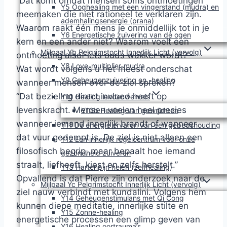
“Dat komt omdat mensen soms ontmoetingen
Y5 Ooghealing met een vingerstand (mudra) en
meemaken die niet rationeel te verklaren zijn.
ademhalingsenergie (prana)
Waarom raakt één mens je onmiddellijk tot in je
Y6 Energetische zuivering van de ogen
kern en een ander niet? Waarom voelt een
Mijlpaal Yb Pelgrimstocht Innerlijk Licht (vervolg)
ontmoeting alsof iets ouds wakker wordt?”
Y8 Love-multiplier-mudra
Wat wordt volgens u het meest onderschat
Y9 Geheugenzuivering en -healing
wanneer mensen over de ziel spreken?
“Dat bezieling direct invloed heeft op
Y10 Healing lendenwervels
levenskracht. Mensen voelen heel precies
Y10b Healing van gewrichten
wanneer iemand innerlijk brandt of wanneer
Y11 De energie ervaren van een gebedshouding
dat vuur gedempt is. De ziel is niet alleen een
Y12 Een innerlijk regelcentrum voor onze
filosofisch begrip, maar bepaalt hoe iemand
gezondheid zuiveren
straalt, liefheeft, kiest en zelfs herstelt.”
Y13 Hartenpijn helen (zelfhealing)
Opvallend is dat Pierre zijn onderzoek naar de
Mijlpaal Yc Pelgrimstocht Innerlijk Licht (vervolg)
ziel nauw verbindt met kundalini. Volgens hem
Y14 Geheugenstimulans met Qi Cong
kunnen diepe meditatie, innerlijke stilte en
Y15 Zonne-healing
energetische processen een glimp geven van
Y16 Healing oortrauma’s