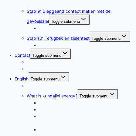
verstandsziel
Stap 9: Diepgaand contact maken met de
gevoelsziel
Toggle submenu
Tussenstap van 9 naar 10: Balsem voor de ziel
Stap 10: Terugblik en zielentest
Toggle submenu
Zielentest
Contact
Toggle submenu
Pierre van Eijl (english)
Contactformulier
English
Toggle submenu
Kundalini Network
What is kundalini energy?
Toggle submenu
The Kundalini System
Tips for calming the kundalini
Meditation to activate the kundalini
harmoniously
Discovering kundalini energy