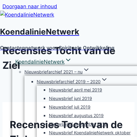
Doorgaan naar inhoud
KoendalinieNetwerk
Recensies Tocht van de
Contactennetwerk voor Spirituele Ontwikkeling
KoendalinieNetwerk
Ziel
Nieuwsbriefarchief 2021 – nu
Nieuwsbriefarchief 2019 – 2020
Nieuwsbrief april mei 2019
Nieuwsbrief juni 2019
Nieuwsbrief juli 2019
Nieuwsbrief augustus 2019
Recensies Tocht van de
Nieuwsbrief september 2019
Nieuwsbrief KoendalinieNetwerk oktober