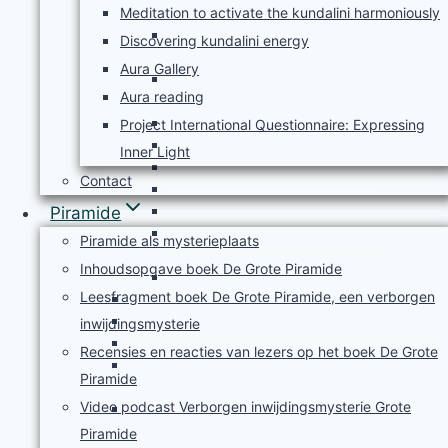
2020
Meditation to activate the kundalini harmoniously
Nieuwsbrief KoendalinieNetwerk maart
Discovering kundalini energy
2020
Aura Gallery
Nieuwsbrief KoendalinieNetwerk april
Aura reading
2020
Nieuwsbrief mei 2020
Project International Questionnaire: Expressing
Nieuwsbrief juni 2020
Inner Light
Nieuwsbrief juli/augustus 2020
Contact
Nieuwsbrief september 2020
Nieuwsbrief oktober 2020
Piramide
Nieuwsbrief KoendalinieNetwerk
Piramide als mysterieplaats
november 2020
Inhoudsopgave boek De Grote Piramide
Nieuwsbrief december 2020
Leesfragment boek De Grote Piramide, een verborgen
Nieuwsbrief KoendalinieNetwerk maart 2023
Nieuwsbrief KoendalinieNetwerk februari 2023
inwijdingsmysterie
Nieuwsbrief KoendalinieNetwerk januari 2023
Recensies en reacties van lezers op het boek De Grote
Nieuwsbrief KoendalinieNetwerk december
Piramide
2022
Video podcast Verborgen inwijdingsmysterie Grote
Nieuwsbrief KoendalinieNetwerk november
2022
Piramide