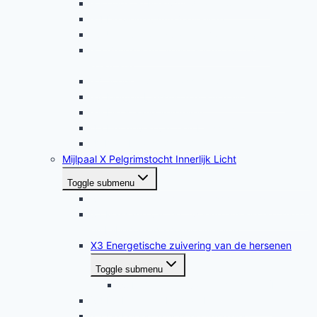
33 Oud- en Nieuwmeditatie (oefening)
34 De wensruimte (oefening)
35 Uitgebreide zuivering (oefening)
36 Genezende, verkoelende kundalini-
meditatie
37 Soepele denkkracht meditatie
38 Kleuren blessing met kundalini-energie
39 Diepgaand vergeven
40 Het geven van een blessing
41 Dankbaarheidsmeditatie
Mijlpaal X Pelgrimstocht Innerlijk Licht
Toggle submenu
X1 Zuivering van het etherische energielichaam
X2 Massage van het tweede etherische chakra
en bijbehorende hormoonklieren
X3 Energetische zuivering van de hersenen
Toggle submenu
X3b Opfrissen van de hersenen (Healing)
X4 De Innerlijke Lichtverbinding maken
X5 De Loving Touch: hoofdhealing