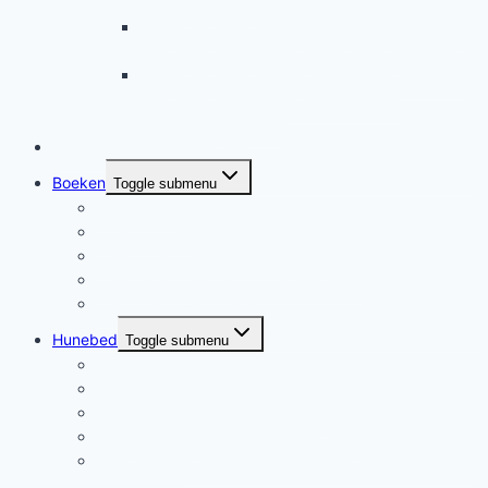
Dampsmesnil (Normandie, France)
Démystification (1) des alignements de pierres
de Carnac (Alignements de Carnac, France)
Démystification (2) des alignements de pierres
de Carnac: le Quadrilatère van Manio
(Bretagne, Frankrijk)
Testen, video’s en podcasts
Boeken
Toggle submenu
Nederlands
Internationaal
Links over spirituele ontwikkeling
Links naar websites kundalini-energie
Verklarende woordenlijst
Hunebed
Toggle submenu
Hunebed
Hunebed Quiz
Inhoudsopgave Magische Stenen
Artikel Paravisie over Magische Stenen
Leesfragment Magische Stenen, korte verhalen uit de
hunebedtijd