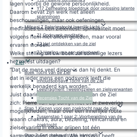
lagen voorbij de gewone persoonlijkheid.
Y17 Zelfhealing bloeddruk door oplossing latente
Daarom bevat zijn werk niet alleen
spanningen
beschouwingen, maar ook oefeningen,
Mijlpaal Z Pelgrimstocht Innerlijk Licht
meditaties en een zielentest: spiritualiteit moet
Z1 Godsvonk meditatie
volgens hem niet alleen gelezen, maar vooral
Z2 Het ontdekken van de ziel
ervaren worden.
Z3 Healing van een zielenband
Welke stelling uit uw boek zal sommige lezers
het meest uitdagen?
Ziel
“Dat de mens veel dieper is dan hij denkt. En
Boek Tocht van de Ziel
dat in ieder mens een godsvonk leeft die
Inhoudsopgave Tocht van de Ziel
werkelijk benaderd kan worden.”
Leesfragment Tweelingzielen en zielsverwanten
Juist daarin onderscheidt Tocht van de Ziel
Recensies Tocht van de Ziel
zich: Pierre van Eijl schrijft niet over zweverige
Stap 1 Kiezen voor een zoektocht naar de ziel
mogelijkheden, maar over een innerlijke route
Tussenstap 1 naar 2: Voorbereiding van de
waarin chakra’s, aura, bezieling, reïncarnatie en
zoektocht
zielservaring in elkaar grijpen tot één
Stap 2: Een chakra als ziel, kan dat?
samenhangend geheel. Wie zich ooit heeft