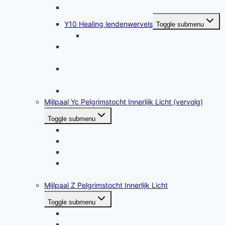
Y9 Geheugenzuivering en -healing
Y10 Healing lendenwervels
Toggle submenu
Y10b Healing van gewrichten
Y11 De energie ervaren van een
gebedshouding
Y12 Een innerlijk regelcentrum voor onze
gezondheid zuiveren
Y13 Hartenpijn helen (zelfhealing)
Mijlpaal Yc Pelgrimstocht Innerlijk Licht (vervolg)
Toggle submenu
Y14 Geheugenstimulans met Qi Cong
Y15 Zonne-healing
Y16 Healing oortrauma’s
Y17 Zelfhealing bloeddruk door oplossing
latente spanningen
Mijlpaal Z Pelgrimstocht Innerlijk Licht
Toggle submenu
Z1 Godsvonk meditatie
Z2 Het ontdekken van de ziel