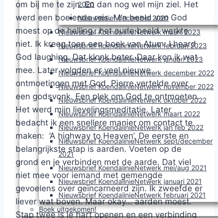
om bij me te zijn. En dan nog wel mijn ziel. Het
2020
werd een boeiende reis. M’n beeld van God
Nieuwsbrief december 2020
moest op de helling…het oude beeld werkte
Nieuwsbrief KoendalinieNetwerk maart 2023
niet. Ik kreeg toen een boek van Atum: I heard
Nieuwsbrief KoendalinieNetwerk februari 2023
God laughing. Dat klonk beter. Daar kon ik wat
Nieuwsbrief KoendalinieNetwerk januari 2023
mee. Later volgden er veel nieuwe
Nieuwsbrief KoendalinieNetwerk december 2022
ontmoetingen met God. Pierre vertelde over
Nieuwsbrief KoendalinieNetwerk november 2022
een godsvonk. Een plek om God te ontmoeten.
Nieuwsbrief KoendalinieNetwerk oktober 2022
Het werd mijn lievelingsmeditatie. Later
Nieuwsbrief KoendalinieNetwerk maart 2022
bedacht ik een snellere manier om contact te
Nieuwsbrief KoendalinieNetwerk jan feb 2022
maken: ‘A highway to Heaven’. De eerste en
Nieuwsbrief KoendalinieNetwerk sept/december
belangrijkste stap is aarden. Voeten op de
2021
grond en je verbinden met de aarde. Dat viel
Nieuwsbrief KoendalinieNetwerk mei/aug 2021
niet mee voor iemand met gemengde
Nieuwsbrief KoendalinieNetwerk januari 2021
gevoelens over geïncarneerd zijn. Ik zweefde er
Nieuwsbrief KoendalinieNetwerk februari 2021
liever wat boven. Maar okay… aarden moest.
Boek uitgekomen!
Stap twee is je hart openen en een verbinding