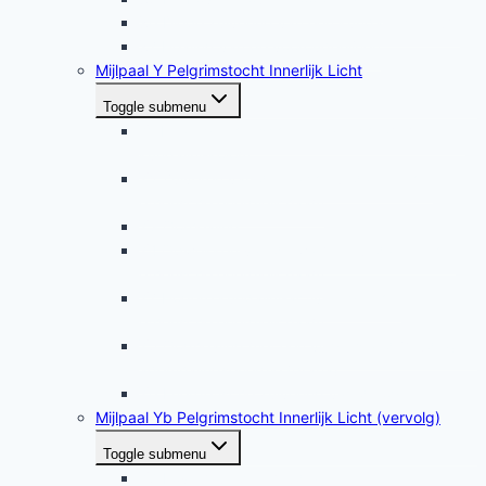
X6 Diepe zuivering van een kundalinicentrum
X7 Healing van de voorouderlijnen
Mijlpaal Y Pelgrimstocht Innerlijk Licht
Toggle submenu
Y1 Healing etherische energielichaam met een
kundalini-kolom
Y2 Zuiveren van de krachtkundalini in het
etherische energielichaam
Y3 Oorhealing
Y4 Opwekken van de warmtekundalini in het
etherische energielichaam
Y7 Hogere kundalini-activering in het
etherische energielichaam
Y5 Ooghealing met een vingerstand (mudra) en
ademhalingsenergie (prana)
Y6 Energetische zuivering van de ogen
Mijlpaal Yb Pelgrimstocht Innerlijk Licht (vervolg)
Toggle submenu
Y8 Love-multiplier-mudra