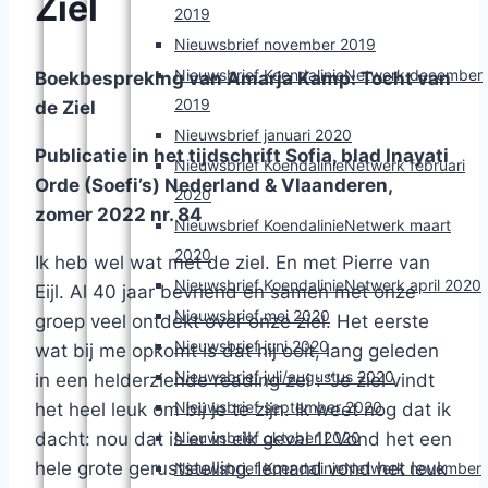
Ziel
2019
Nieuwsbrief november 2019
Nieuwsbrief KoendalinieNetwerk december
Boekbespreking van Amarja Kamp: Tocht van
2019
de Ziel
Nieuwsbrief januari 2020
Publicatie in het tijdschrift Sofia, blad Inayati
Nieuwsbrief KoendalinieNetwerk februari
Orde (Soefi’s) Nederland & Vlaanderen,
2020
zomer 2022 nr. 84
Nieuwsbrief KoendalinieNetwerk maart
2020
Ik heb wel wat met de ziel. En met Pierre van
Nieuwsbrief KoendalinieNetwerk april 2020
Eijl. Al 40 jaar bevriend en samen met onze
Nieuwsbrief mei 2020
groep veel ontdekt over onze ziel. Het eerste
Nieuwsbrief juni 2020
wat bij me opkomt is dat hij ooit, lang geleden
Nieuwsbrief juli/augustus 2020
in een helderziende reading zei : “Je ziel vindt
Nieuwsbrief september 2020
het heel leuk om bij je te zijn. Ik weet nog dat ik
dacht: nou dat is er in elk geval 1! Vond het een
Nieuwsbrief oktober 2020
hele grote geruststelling. Iemand vond het leuk
Nieuwsbrief KoendalinieNetwerk november