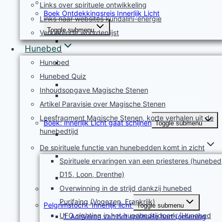
Innerlijk licht
Links over spirituele ontwikkeling
Boek Ontdekkingsreis Innerlijk Licht
Links naar websites kundalini-energie
Toggle submenu
Verklarende woordenlijst
Leesfragment uit hoofdstuk 9: De tan
Hunebed
tiëns/hara’s
Hunebed
Interactieve lezing: Ontdekkingsreis Innerlijk
Licht
Hunebed Quiz
Highlights Ontdekkingsreis deel 1, De Basis
Inhoudsopgave Magische Stenen
Gesproken meditaties bij Ontdekkingsreis
Artikel Paravisie over Magische Stenen
Innerlijk Licht
Leesfragment Magische Stenen, korte verhalen uit de
Boek: Innerlijk Licht gaat schijnen
Toggle submenu
hunebedtijd
Wat staat in het boek ‘Innerlijk Licht gaat
schijnen?
De spirituele functie van hunebedden komt in zicht
Impressie boekpresentatie ‘Innerlijk licht gaat
Spirituele ervaringen van een priesteres (hunebed
schijnen’
D15, Loon, Drenthe)
Boekrecensie Innerlijk licht gaat schijnen
Overwinning in de strijd dankzij hunebed
Zelftest Innerlijk Licht
Purifaing (Vogezen, Frankrijk)
Pelgrimstocht ‘Innerlijk licht’
Toggle submenu
UFO sighting in het hunebedtijdperk (Hunebed
1. Activeren van het spirituele hart (oefening