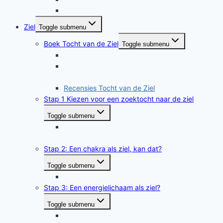
Z3 Healing van een zielenband
Ziel
Toggle submenu
Boek Tocht van de Ziel
Toggle submenu
Inhoudsopgave Tocht van de Ziel
Leesfragment Tweelingzielen en
zielsverwanten
Recensies Tocht van de Ziel
Stap 1 Kiezen voor een zoektocht naar de ziel
Toggle submenu
Tussenstap 1 naar 2: Voorbereiding van de
zoektocht
Stap 2: Een chakra als ziel, kan dat?
Toggle submenu
Tussenstap 2 naar 3: Relatie hart en ziel
Stap 3: Een energielichaam als ziel?
Toggle submenu
Tussenstap 3 naar 4: Zoektocht door de