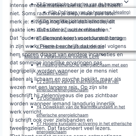
X3 Energetische zuivering van de hersenen
intense emotie meteen ziel is, maar dat hoeft
X3b Opfrissen van de hersenen (Healing)
niet. Soms raakt iets je diep, maar pas later
X4 De Innerlijke Lichtverbinding maken
merk je: dit ging nog dieper dan emotie, dit
X5 De Loving Touch: hoofdhealing
raakte iets dat stiller is, ouder misschien.”
Dat “oudere” element keert voortdurend terug
X6 Diepe zuivering van een kundalinicentrum
in zijn werk. Pierre beschrijft dat de ziel volgens
X7 Healing van de voorouderlijnen
hem sporen draagt van eerdere incarnaties en
Mijlpaal Y Pelgrimstocht Innerlijk Licht
dat sommige innerlijke ervaringen pas
Y1 Healing etherische energielichaam met een
begrijpelijk worden wanneer je de mens niet
kundalini-kolom
alleen als lichaam en psyche bekijkt, maar als
Y2 Zuiveren van de krachtkundalini in het
wezen met een langere reis. Op zijn site
etherische energielichaam
beschrijft hij zielenniveaus die pas zichtbaar
Y3 Oorhealing
worden wanneer iemand langdurig innerlijk
Y4 Opwekken van de warmtekundalini in het
werk verricht.
etherische energielichaam
U schrijft ook over zielsbanden en
Y7 Hogere kundalini-activering in het etherische
tweelingzielen. Dat fascineert veel lezers.
energielichaam