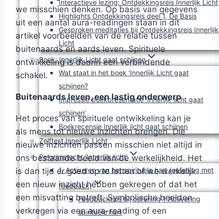
Interactieve lezing: Ontdekkingsreis Innerlijk Licht
we misschien denken. Op basis van gegevens
Highlights Ontdekkingsreis deel 1, De Basis
uit een aantal aura-readingen staan in dit
Gesproken meditaties bij Ontdekkingsreis Innerlijk
artikel voorbeelden van de relatie tussen
Licht
buitenaards en aards leven. Spirituele
Boek: Innerlijk Licht gaat schijnen
ontwikkeling is daarin een verbindende
Wat staat in het boek ‘Innerlijk Licht gaat
schakel.
schijnen?
Buitenaards leven, een lastig onderwerp
Impressie boekpresentatie ‘Innerlijk licht gaat
schijnen’
Het proces van spirituele ontwikkeling kan je
Boekrecensie Innerlijk licht gaat schijnen
als mens tot nieuwe inzichten brengen. Die
Zelftest Innerlijk Licht
nieuwe inzichten passen misschien niet altijd in
Pelgrimstocht ‘Innerlijk licht’
ons bestaande beeld van de werkelijkheid. Het
1. Activeren van het spirituele hart (oefening met
is dan tijd er goed op te letten of we werkelijk
een nieuw inzicht hebben gekregen of dat het
feedback)
een misvatting betreft. Symbolische beelden
Feedbacktips bij oefening 1 Activering
verkregen via een aura-reading of een
spirituele hart