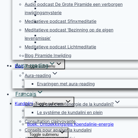
Nieuwsbrief KoendalinieNetwerk oktober 2022
Audio podcast De Grote Piramide een verborgen
Nieuwsbrief KoendalinieNetwerk maart 2022
inwijdingsmysterie
Nieuwsbrief KoendalinieNetwerk jan feb 2022
Meditatieve podcast Sfinxmeditatie
Nieuwsbrief KoendalinieNetwerk
sept/december 2021
Meditatieve podcast ‘Bezinning op de eigen
Nieuwsbrief KoendalinieNetwerk mei/aug 2021
levensmissie’
Nieuwsbrief KoendalinieNetwerk januari 2021
Meditatieve podcast Lichtmeditatie
Nieuwsbrief KoendalinieNetwerk februari 2021
Blog Piramide Inwijding
Boek uitgekomen!
Aura-reading
Blog
Toggle submenu
Overzicht Algemeen Blog
Aura-reading
Blog Algemeen
Ervaringen met aura-reading
Blog Piramide Inwijding
Blog Discovery Journey Kundalini Energy
Francais
Kundalini
Toggle submenu
Qu’est-ce que c’est l’énergie de la kundalini?
Wat is kundalini-energie?
Le systéme de kundalini en plein
Kundalinisysteem
Consultation clairvoyante
Boek: Ontdekkingsreis Koendalinie-energie
Conseils pour apaiser la kundalini
Toggle submenu