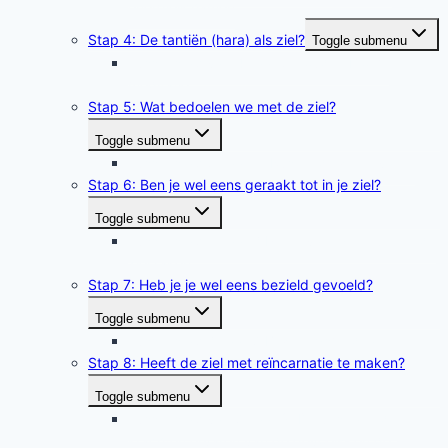
energielichamen
Stap 4: De tantiën (hara) als ziel?
Toggle submenu
Tussenstap van 4 naar 5 Gouden Bloem
meditatie
Stap 5: Wat bedoelen we met de ziel?
Toggle submenu
Tussenstap 5 naar 6: Rust in de ziel ervaren
Stap 6: Ben je wel eens geraakt tot in je ziel?
Toggle submenu
Tussenstap 6 naar 7 Piekervaringen kunnen de
ziel raken
Stap 7: Heb je je wel eens bezield gevoeld?
Toggle submenu
Tussenstap 7 naar 8 Bezielingsmeditatie
Stap 8: Heeft de ziel met reïncarnatie te maken?
Toggle submenu
Tussenstap van 8 naar 9: De uitstralende
krachten ervaren van de gevoels- en de