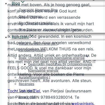
Blog
maken met boven. Als je hoog genoeg gaat,
Overzicht Algemeen Blog
kom je op een plek waar je God kunt
Blog Algemeen
ontmoeten. Dat werd een verrassende
Blog Piramide Inwijding
ervaring. Omdat telkens als ik vanuit mijn hart
Blog Discovery Journey Kundalini Energy
contact maakte er nieuwe dingen gebeurden.
Ik heb met God gewandeld. In een kosmisch
Kundalini
bad gelegen. Ben door engelen verwelkomd
Wat is kundalini-energie?
met spandoeken WELKOM THUIS na een reis.
Kundalinisysteem
Altijd anders. Altijd uniek en onherhaalbaar. De
Boek: Ontdekkingsreis Koendalinie-energie
reis met mijn ziel gaat nog altijd verder, AND IT
Gesproken meditaties bij Ontdekkingsreis
FEELS GOOD. Ik voel me dankbaar voor mijn
Koendalinie-energie
ontwikkeling. Voor alle boeken die Pierre
Auratentoonstelling I
geschreven heeft. Alle avonturen. Alle steun.
Recensies
Test jezelf
Tocht van de Ziel
, van Pierjasi (auteursnaam
van Pierre), ISBN 9789493280014. Te
Ervaringen
bestellen in de boekhandel of via
webwinkels
.
Piekervaringen en kundalini-energie