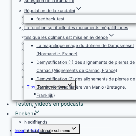
Activation de la kundalini
Gesproken meditaties bij Ontdekkingsreis
Koendalinie-energie
Régulation de la kundalini
Auratentoonstelling I
feedback test
Recensies
La fonction spirituelle des monuments mégalithiques
Test jezelf
Ervaringen
tels que les dolmens est mise en évidence
Piekervaringen en kundalini-energie
La magnifique image du dolmen de Dampsmesnil
Boek: Piek- en Verlichtingservaringen met
(Normandie, France)
Koendalinie-Energie
Démystification (1) des alignements de pierres de
Auratentoonstelling II
Recensies
Carnac (Alignements de Carnac, France)
Kundalini-ontwaking
Démystification (2) des alignements de pierres de
Tips
Carnac: le Quadrilatère van Manio (Bretagne,
Toggle submenu
Recensies van Ontdekkingsreis Innerlijk Licht:
Frankrijk)
De Basis
Testen, video’s en podcasts
Diagnose overactiviteit kundalini
Boeken
Intensieve cool down
20 Tips bij een overactieve kundalini
Nederlands
Innerlijk licht
Internationaal
Toggle submenu