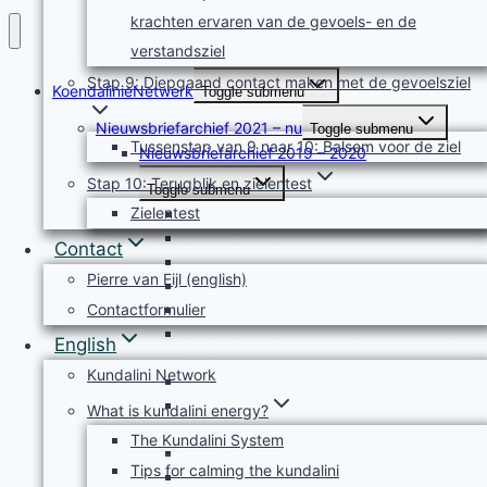
krachten ervaren van de gevoels- en de
verstandsziel
Stap 9: Diepgaand contact maken met de gevoelsziel
KoendalinieNetwerk
Toggle submenu
Nieuwsbriefarchief 2021 – nu
Toggle submenu
Tussenstap van 9 naar 10: Balsem voor de ziel
Nieuwsbriefarchief 2019 – 2020
Stap 10: Terugblik en zielentest
Toggle submenu
Zielentest
Nieuwsbrief april mei 2019
Nieuwsbrief juni 2019
Contact
Nieuwsbrief juli 2019
Pierre van Eijl (english)
Nieuwsbrief augustus 2019
Nieuwsbrief september 2019
Contactformulier
Nieuwsbrief KoendalinieNetwerk oktober
English
2019
Kundalini Network
Nieuwsbrief november 2019
Nieuwsbrief KoendalinieNetwerk
What is kundalini energy?
december 2019
The Kundalini System
Nieuwsbrief januari 2020
Tips for calming the kundalini
Nieuwsbrief KoendalinieNetwerk februari