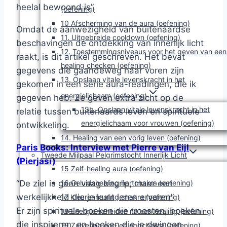
heelal bewoond is”.
(oefening)
10 Afscherming van de aura (oefening)
Omdat de aanwezigheid van buitenaardse
11. Uitgebreide cooldown (oefening)
beschavingen de ontdekking van innerlijk licht
12. Toestemmingsniveaus voor het geven van een
raakt, is dit artikel geschreven. Het bevat
healing checken (oefening)
gegevens die gaandeweg naar voren zijn
13. Opslaan vitale levenskracht in het
gekomen in een serie aura-readingen, die ik
energielichaam (oefening)
gegeven heb. Ze geven extra zicht op de
13b. Opslaan vitale levenskracht in het
relatie tussen buitenaards leven en spirituele
energielichaam voor vrouwen (oefening)
ontwikkeling.
14. Healing van een vorig leven (oefening)
Paris Books: Interview met Pierre van Eijl
Tweede Mijlpaal Pelgrimstocht Innerlijk Licht
(Pierjasi)
15 Zelf-healing aura (oefening)
16 Geluidshealing hartchakra (oefening)
“De ziel is geen vaag begrip, maar een
werkelijkheid die je kunt leren ervaren”
17 Kleurenhealing chakra (oefening)
Er zijn spirituele boeken die troosten, boeken
18 Energie scheiden na een healing (oefening)
die inspireren, en boeken die je dwingen
19 Zuivering oor- en oogchakra (oefening)