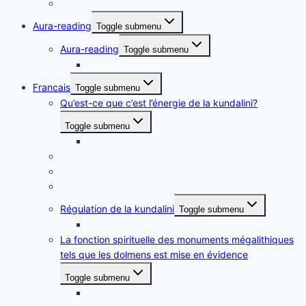
Blog Piramide Inwijding
Aura-reading
Toggle submenu
Aura-reading
Toggle submenu
Ervaringen met aura-reading
Francais
Toggle submenu
Qu’est-ce que c’est l’énergie de la kundalini?
Toggle submenu
Le systéme de kundalini en plein
Consultation clairvoyante
Conseils pour apaiser la kundalini
Activation de la kundalini
Régulation de la kundalini
Toggle submenu
feedback test
La fonction spirituelle des monuments mégalithiques
tels que les dolmens est mise en évidence
Toggle submenu
La magnifique image du dolmen de