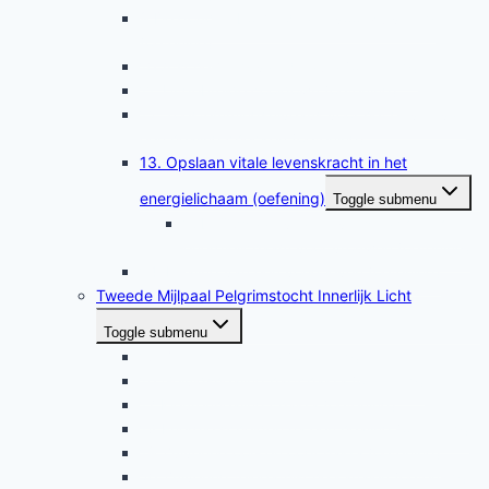
9 De gouden bol meditatie voor zuivering
(oefening)
10 Afscherming van de aura (oefening)
11. Uitgebreide cooldown (oefening)
12. Toestemmingsniveaus voor het geven van
een healing checken (oefening)
13. Opslaan vitale levenskracht in het
energielichaam (oefening)
Toggle submenu
13b. Opslaan vitale levenskracht in het
energielichaam voor vrouwen (oefening)
14. Healing van een vorig leven (oefening)
Tweede Mijlpaal Pelgrimstocht Innerlijk Licht
Toggle submenu
15 Zelf-healing aura (oefening)
16 Geluidshealing hartchakra (oefening)
17 Kleurenhealing chakra (oefening)
18 Energie scheiden na een healing (oefening)
19 Zuivering oor- en oogchakra (oefening)
20 Zuivering telepathische kanalen (oefening)