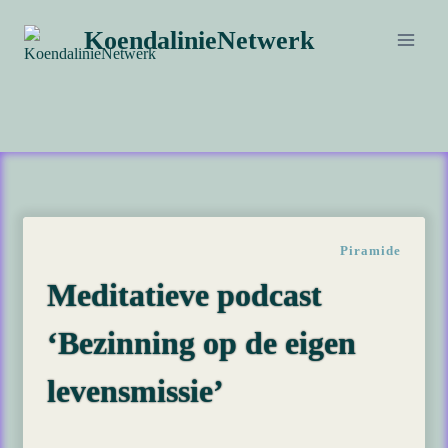
Doorgaan
KoendalinieNetwerk
naar
inhoud
Piramide
Meditatieve podcast
‘Bezinning op de eigen
levensmissie’