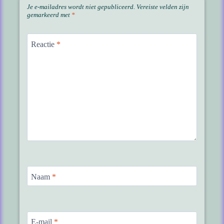
Je e-mailadres wordt niet gepubliceerd.
Vereiste velden zijn
gemarkeerd met
*
Reactie
*
Naam
*
E-mail
*