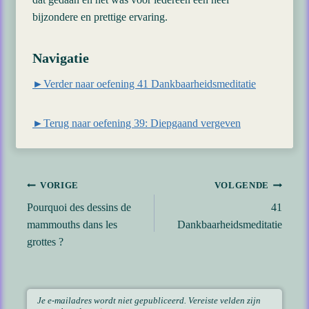
bijzondere en prettige ervaring.
Navigatie
►Verder naar oefening 41 Dankbaarheidsmeditatie
►Terug naar oefening 39: Diepgaand vergeven
Bericht
VORIGE
VOLGENDE
Pourquoi des dessins de
41
navigatie
mammouths dans les
Dankbaarheidsmeditatie
grottes ?
Je e-mailadres wordt niet gepubliceerd.
Vereiste velden zijn