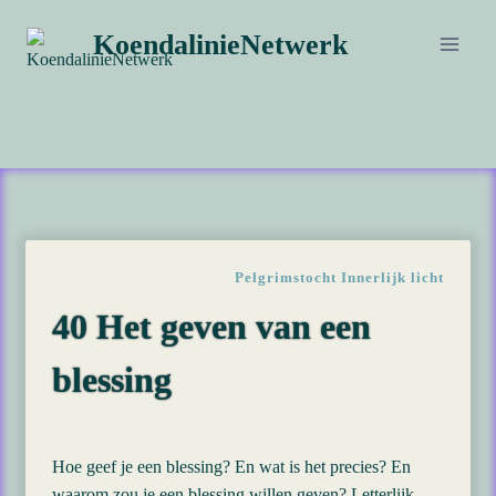
Doorgaan
KoendalinieNetwerk
naar
inhoud
Pelgrimstocht Innerlijk licht
40 Het geven van een
blessing
Hoe geef je een blessing? En wat is het precies? En
waarom zou je een blessing willen geven? Letterlijk