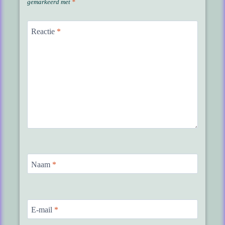
gemarkeerd met
*
Reactie
*
Naam
*
E-mail
*