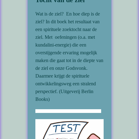
Wat is de ziel? En hoe diep is de
ziel? In dit boek het resultaat van
een spirituele zoektocht naar de
ziel. Met oefeningen (o.a. met
kundalini-energie) die een
overstijgende ervaring mogelijk
maken die gaat tot in de diepte van
de ziel en onze Godsvonk.
Daarmee krijgt de spirituele
ontwikkelingsweg een stralend
perspectief. (Uitgeverij Berlin
Books)