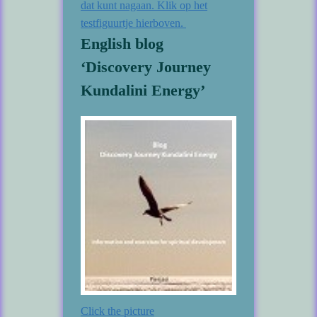
dat kunt nagaan. Klik op het
testfiguurtje hierboven.
English blog
‘Discovery Journey
Kundalini Energy’
Click the picture