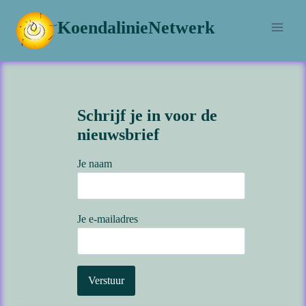
Doorgaan
KoendalinieNetwerk
naar
inhoud
Schrijf je in voor de
nieuwsbrief
Je naam
Je e-mailadres