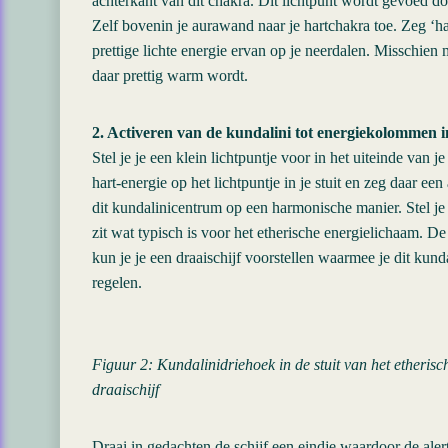
achterkant van dit chakra. Dit lichtpunt wordt gevoed d
Zelf bovenin je aurawand naar je hartchakra toe. Zeg ‘ha
prettige lichte energie ervan op je neerdalen. Misschien 
daar prettig warm wordt.
2. Activeren van de kundalini tot energiekolommen i
Stel je je een klein lichtpuntje voor in het uiteinde van 
hart-energie op het lichtpuntje in je stuit en zeg daar een 
dit kundalinicentrum op een harmonische manier. Stel je v
zit wat typisch is voor het etherische energielichaam. 
kun je je een draaischijf voorstellen waarmee je dit kund
regelen.
Figuur 2: Kundalinidriehoek in de stuit van het etheris
draaischijf
Draai in gedachten de schijf een eindje waardoor de ale