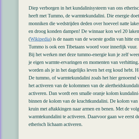
Diep verborgen in het kundalinisysteem van ons etherisc
heeft met Tummo, de warmtekundalini. Die energie doet
monniken die wedstrijden deden over hoeveel natte lake
en droog konden dampen! De winnaar kon wel 20 lake
(
Wikipedia
) is de naam van de woeste godin van hitte en
Tummo is ook een Tibetaans woord voor innerlijk vuur.
Bij het werken met deze tummo-energie kun je zelf weer
je eigen warmte-ervaringen en momenten van verhitting. 
worden als je in het dagelijks leven het erg koud hebt. 
De tummo, of warmtekundalini zoals het hier genoemd wor
het activeren van de kolommen van de alertheidskundali
activeren. Dan wordt een smalle oranje kolom kundalini-
binnen de kolom van de krachtkundalini. De kolom van d
kruin met aftakkingen naar armen en benen. Met de volge
warmtekundalini te activeren. Daarvoor gaan we eerst d
etherisch lichaam activeren.