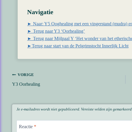
Navigatie
► Naar: Y5 Ooghealing met een vingerstand (mudra) en
► Terug naar Y3 ‘Oorhealing’
► Terug naar Mijlpaal Y ‘Het wonder van het etherisch
►Terug naar start van de Pelgrimstocht Innerlijk Licht
Bericht
VORIGE
Y3 Oorhealing
navigatie
Je e-mailadres wordt niet gepubliceerd.
Vereiste velden zijn gemarkeer
Reactie
*