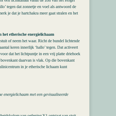
oor een lichtkanaal vanaf de zon van het Hoger
llo’ tegen dat zonnetje en voel als antwoord de
merk je dat je hartchakra meer gaat stralen en het
n het etherische energielichaam
je stuit of neem het waar. Richt de bundel lichtende
aantal keren innerlijk ‘hallo’ tegen. Dat activeert
oor dat het lichtpuntje in een vrij platte driehoek
De bovenkant daarvan is vlak. Op die bovenkant
alinicentrum in je etherische lichaam kunt
che energielichaam met een gevisualiseerde
rtheidskolom van oefening Y1 ontstaat van stuit