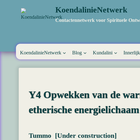
Doorgaan
KoendalinieNetwerk
naar
inhoud
Contactennetwerk voor Spirituele Ontw
KoendalinieNetwerk
Blog
Kundalini
Innerlijk
Y4 Opwekken van de warm
etherische energielichaam
Tummo [Under construction]