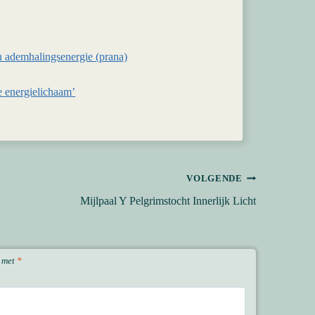
 ademhalingsenergie (prana)
e energielichaam’
VOLGENDE
Mijlpaal Y Pelgrimstocht Innerlijk Licht
d met
*