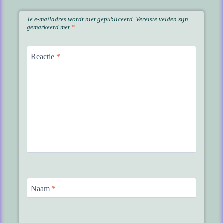
Je e-mailadres wordt niet gepubliceerd.
Vereiste velden zijn
gemarkeerd met
*
Reactie
*
Naam
*