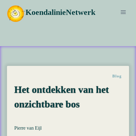
Doorgaan
KoendalinieNetwerk
naar
inhoud
Blog
Het ontdekken van het
onzichtbare bos
Pierre van Eijl