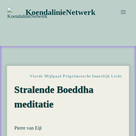
Doorgaan
KoendalinieNetwerk
naar
inhoud
Vierde Mijlpaal Pelgrimstocht Innerlijk Licht
Stralende Boeddha
meditatie
Pierre van Eijl