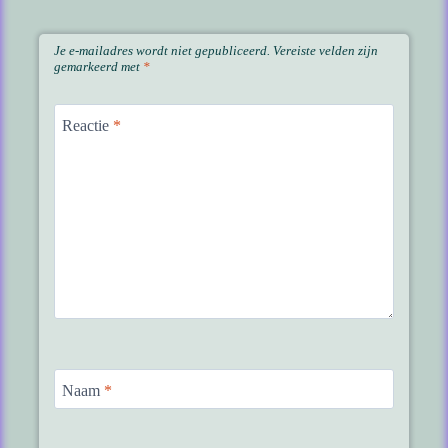
Je e-mailadres wordt niet gepubliceerd.
Vereiste velden zijn
gemarkeerd met
*
Reactie
*
Naam
*