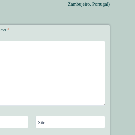
Zambujeiro, Portugal)
d met
*
Site