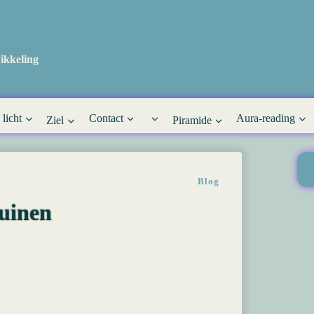
ikkeling
 licht
Contact
Aura-reading
Ziel
Piramide
Blog
duinen