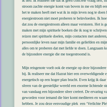
ik heb. Ik realiseer me dat ik geen concrete vraag heb
stroom zachte energie komt van boven in me en blijft ee
het te maken heeft met wat ik in mijn leven nog te doen 
energiestroom niet moet proberen te beïnvloeden. Ik hoe
dat zou de energiestroom alleen maar verstoren. Het is g
maken met mijn spirituele boeken die ik nog te schrijven 
reizen met spirituele doelen, mijn contacten met andere
persoonlijke leven naar mijn familie en geliefden en mi
alles om te proberen dat met liefde te doen. Langzaam 
de bijzondere energie die me toegestroomd is.
Mijn reisgenote voelt ook de energie op deze bijzondere p
bij. Ik realiseer me dat Hazrat hier een overweldigende
energetisch op een hoger plan bracht. Even krijg ik daar
sferen van de geestelijke wereld een enorme lichtende 
van vandaag een bijzondere sfeer creëert. De ervaring va
geworden voor iemand die hier komt mediteren en waard
hebben. Je zou deze eenvoudige plek een ‘Verlichte Ple