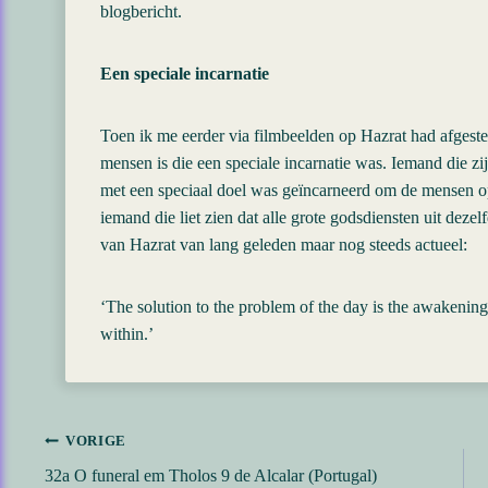
blogbericht.
Een speciale incarnatie
Toen ik me eerder via filmbeelden op Hazrat had afgeste
mensen is die een speciale incarnatie was. Iemand die zi
met een speciaal doel was geïncarneerd om de mensen op 
iemand die liet zien dat alle grote godsdiensten uit deze
van Hazrat van lang geleden maar nog steeds actueel:
‘The solution to the problem of the day is the awakening
within.’
Bericht
VORIGE
32a O funeral em Tholos 9 de Alcalar (Portugal)