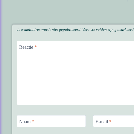
navigatie
Je e-mailadres wordt niet gepubliceerd.
Vereiste velden zijn gemarkeer
Reactie
*
Naam
*
E-mail
*