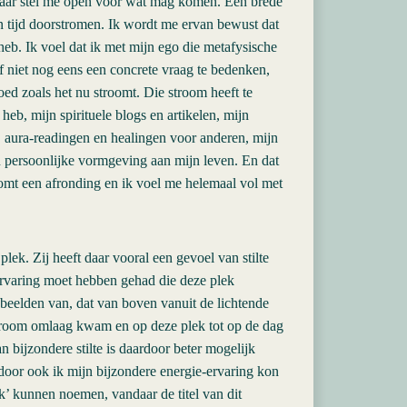
, maar stel me open voor wat mag komen. Een brede
n tijd doorstromen. Ik wordt me ervan bewust dat
heb. Ik voel dat ik met mijn ego die metafysische
f niet nog eens een concrete vraag te bedenken,
oed zoals het nu stroomt. Die stroom heeft te
heb, mijn spirituele blogs en artikelen, mijn
n, aura-readingen en healingen voor anderen, mijn
jn persoonlijke vormgeving aan mijn leven. En dat
komt een afronding en ik voel me helemaal vol met
lek. Zij heeft daar vooral een gevoel van stilte
 ervaring moet hebben gehad die deze plek
 beelden van, dat van boven vanuit de lichtende
stroom omlaag kwam en op deze plek tot op de dag
n bijzondere stilte is daardoor beter mogelijk
oor ook ik mijn bijzondere energie-ervaring kon
k’ kunnen noemen, vandaar de titel van dit