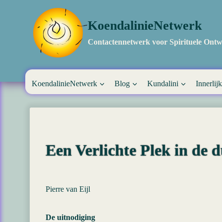
Doorgaan
naar
KoendalinieNetwerk
inhoud
Contactennetwerk voor Spirituele Ontw
KoendalinieNetwerk
Blog
Kundalini
Innerlijk
Een Verlichte Plek in de 
Pierre van Eijl
De uitnodiging