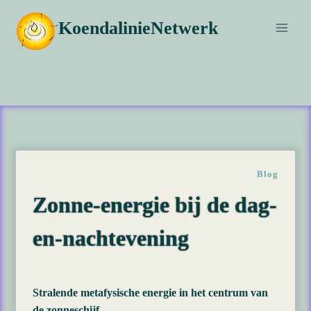
Doorgaan
KoendalinieNetwerk
naar
inhoud
Blog
Zonne-energie bij de dag-
en-nachtevening
Stralende metafysische energie in het centrum van
de zonneschijf