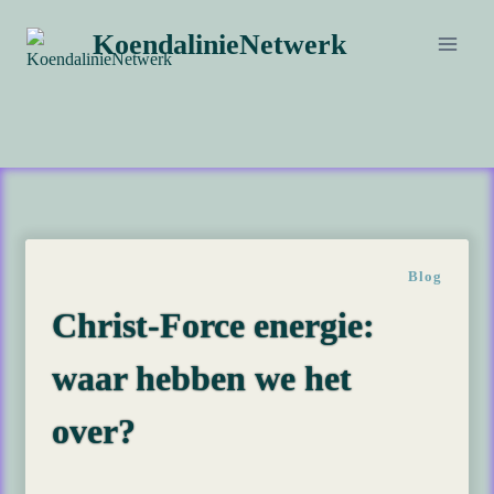
Doorgaan
KoendalinieNetwerk
naar
inhoud
Blog
Christ-Force energie:
waar hebben we het
over?