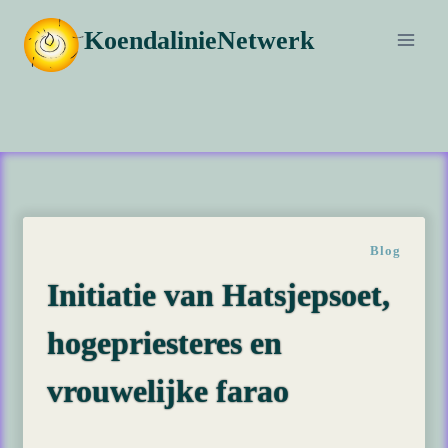
Doorgaan
KoendalinieNetwerk
naar
inhoud
Blog
Initiatie van Hatsjepsoet,
hogepriesteres en
vrouwelijke farao