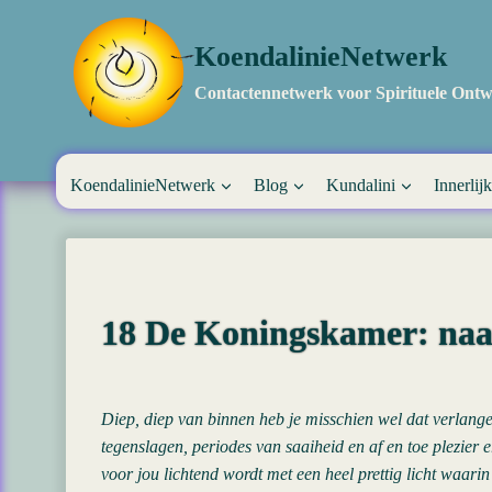
Doorgaan
naar
KoendalinieNetwerk
inhoud
Contactennetwerk voor Spirituele Ontw
KoendalinieNetwerk
Blog
Kundalini
Innerlijk
18 De Koningskamer: naar
Diep, diep van binnen heb je misschien wel dat verlangen
tegenslagen, periodes van saaiheid en af en toe plezier 
voor jou lichtend wordt met een heel prettig licht waari