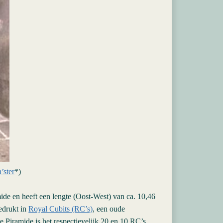
a’ster
*)
de en heeft een lengte (Oost-West) van ca. 10,46
edrukt in
Royal Cubits (RC’s)
, een oude
 Piramide is het respectievelijk 20 en 10 RC’s,