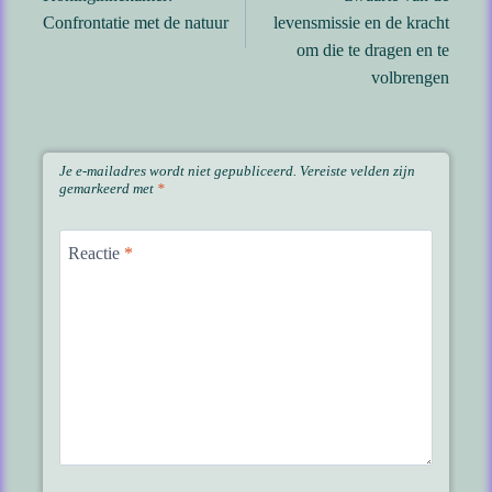
Confrontatie met de natuur
levensmissie en de kracht
om die te dragen en te
volbrengen
Je e-mailadres wordt niet gepubliceerd.
Vereiste velden zijn
gemarkeerd met
*
Reactie
*