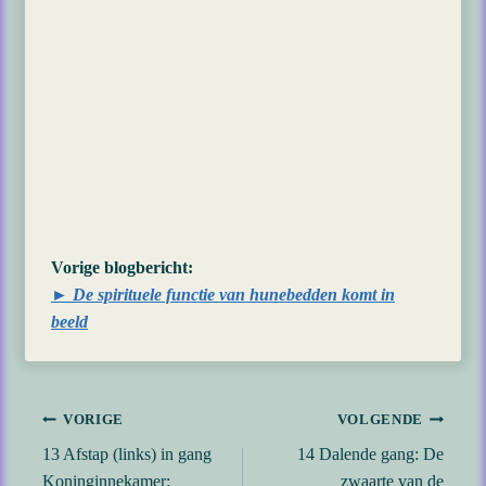
Vorige blogbericht:
► De spirituele functie van hunebedden komt in
beeld
Bericht
VORIGE
VOLGENDE
13 Afstap (links) in gang
14 Dalende gang: De
navigatie
Koninginnekamer:
zwaarte van de