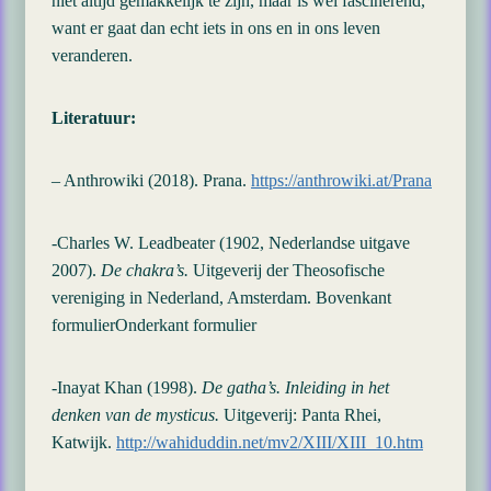
niet altijd gemakkelijk te zijn, maar is wel fascinerend,
want er gaat dan echt iets in ons en in ons leven
veranderen.
Literatuur:
– Anthrowiki (2018). Prana.
https://anthrowiki.at/Prana
-Charles W. Leadbeater (1902, Nederlandse uitgave
2007).
De chakra’s.
Uitgeverij der Theosofische
vereniging in Nederland, Amsterdam. Bovenkant
formulierOnderkant formulier
-Inayat Khan (1998).
De gatha’s. Inleiding in het
denken van de mysticus.
Uitgeverij: Panta Rhei,
Katwijk.
http://wahiduddin.net/mv2/XIII/XIII_10.htm