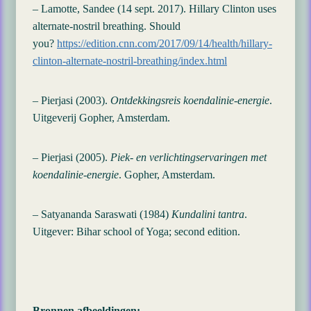
– Lamotte, Sandee (14 sept. 2017). Hillary Clinton uses
alternate-nostril breathing. Should
you?
https://edition.cnn.com/2017/09/14/health/hillary-
clinton-alternate-nostril-breathing/index.html
– Pierjasi (2003).
Ontdekkingsreis koendalinie-energie
.
Uitgeverij Gopher, Amsterdam.
– Pierjasi (2005).
Piek- en verlichtingservaringen met
koendalinie-energie
. Gopher, Amsterdam.
– Satyananda Saraswati (1984)
Kundalini tantra
.
Uitgever: Bihar school of Yoga; second edition.
Bronnen afbeeldingen: