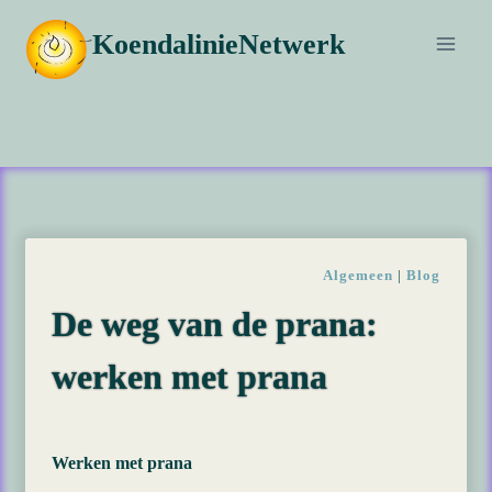
Doorgaan
KoendalinieNetwerk
naar
inhoud
Algemeen
|
Blog
De weg van de prana:
werken met prana
Werken met prana