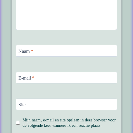
Naam
*
E-mail
*
Site
Mijn naam, e-mail en site opslaan in deze browser voor
de volgende keer wanneer ik een reactie plaats.