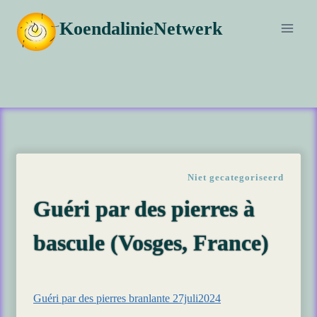
Doorgaan
KoendalinieNetwerk
naar
inhoud
Niet gecategoriseerd
Guéri par des pierres à
bascule (Vosges, France)
Guéri par des pierres branlante 27juli2024