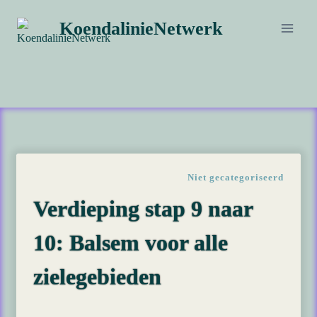
Doorgaan
KoendalinieNetwerk
naar
inhoud
Niet gecategoriseerd
Verdieping stap 9 naar
10: Balsem voor alle
zielegebieden