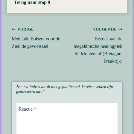
Terug naar stap 9
Bericht
VORIGE
VOLGENDE
Meditatie Balsem voor de
Bezoek aan de
navigatie
Ziel: de gevoelsziel
megalithische healingplek
bij Monteneuf (Bretagne,
Frankrijk)
Je e-mailadres wordt niet gepubliceerd.
Vereiste velden zijn
gemarkeerd met
*
Reactie
*