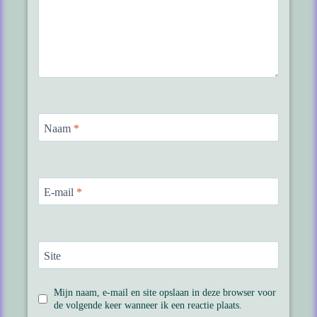
Naam
*
E-mail
*
Site
Mijn naam, e-mail en site opslaan in deze browser voor
de volgende keer wanneer ik een reactie plaats.