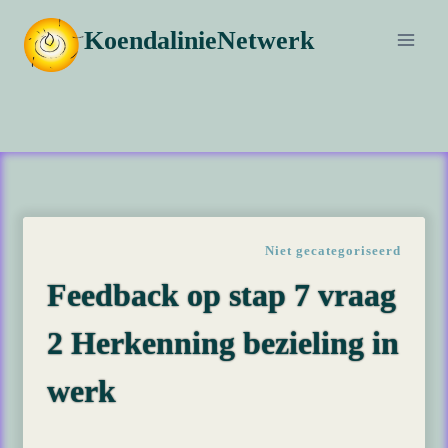
Doorgaan
KoendalinieNetwerk
naar
inhoud
Niet gecategoriseerd
Feedback op stap 7 vraag
2 Herkenning bezieling in
werk