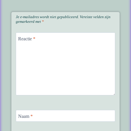
Je e-mailadres wordt niet gepubliceerd.
Vereiste velden zijn
gemarkeerd met
*
Reactie
*
Naam
*