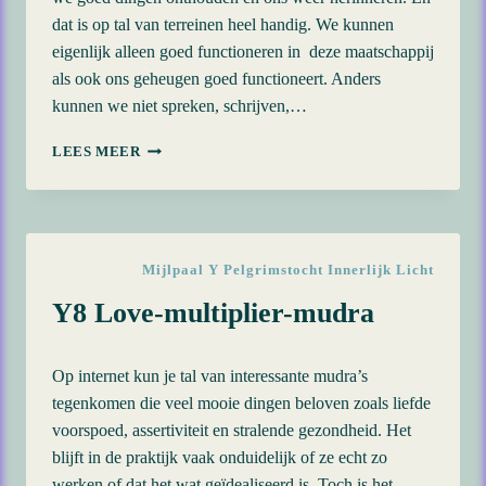
dat is op tal van terreinen heel handig. We kunnen
eigenlijk alleen goed functioneren in deze maatschappij
als ook ons geheugen goed functioneert. Anders
kunnen we niet spreken, schrijven,…
Y9
LEES MEER
GEHEUGENZUIVERING
EN
-
HEALING
Mijlpaal Y Pelgrimstocht Innerlijk Licht
Y8 Love-multiplier-mudra
Op internet kun je tal van interessante mudra’s
tegenkomen die veel mooie dingen beloven zoals liefde
voorspoed, assertiviteit en stralende gezondheid. Het
blijft in de praktijk vaak onduidelijk of ze echt zo
werken of dat het wat geïdealiseerd is. Toch is het