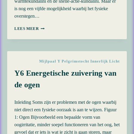
warmtekundalini en de snelle-actie-kundalini. Maar er
is nog een vijfde mogelijkheid waarbij het fysieke
overstegen…
Y7
LEES MEER
HOGERE
KUNDALINI-
ACTIVERING
IN
HET
Mijlpaal Y Pelgrimstocht Innerlijk Licht
ETHERISCHE
ENERGIELICHAAM
Y6 Energetische zuivering van
de ogen
Inleiding Soms zijn er problemen met de ogen waarbij
niet direct een fysieke oorzaak is aan te wijzen. Figuur
1: Ogen Bijvoorbeeld een bepaalde vorm van
oogirritatie, minder soepel functioneren van het oog, het
gevoel dat er iets is wat je zicht is gaan storen, maar