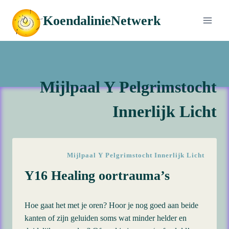
Doorgaan
KoendalinieNetwerk
naar
inhoud
Mijlpaal Y Pelgrimstocht
Innerlijk Licht
Mijlpaal Y Pelgrimstocht Innerlijk Licht
Y16 Healing oortrauma’s
Hoe gaat het met je oren? Hoor je nog goed aan beide
kanten of zijn geluiden soms wat minder helder en