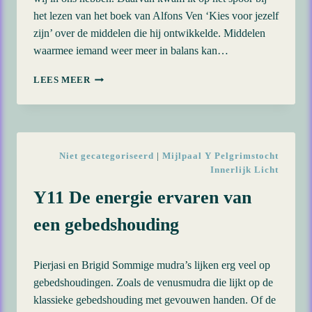
het lezen van het boek van Alfons Ven ‘Kies voor jezelf
zijn’ over de middelen die hij ontwikkelde. Middelen
waarmee iemand weer meer in balans kan…
Y12
LEES MEER
EEN
INNERLIJK
REGELCENTRUM
VOOR
ONZE
Niet gecategoriseerd
|
Mijlpaal Y Pelgrimstocht
GEZONDHEID
Innerlijk Licht
ZUIVEREN
Y11 De energie ervaren van
een gebedshouding
Pierjasi en Brigid Sommige mudra’s lijken erg veel op
gebedshoudingen. Zoals de venusmudra die lijkt op de
klassieke gebedshouding met gevouwen handen. Of de