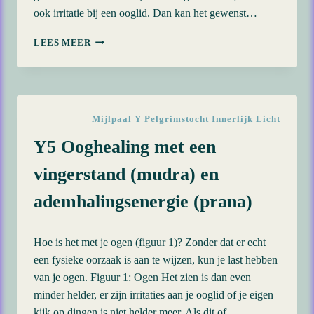
ook irritatie bij een ooglid. Dan kan het gewenst…
Y6
LEES MEER
ENERGETISCHE
ZUIVERING
VAN
DE
OGEN
Mijlpaal Y Pelgrimstocht Innerlijk Licht
Y5 Ooghealing met een
vingerstand (mudra) en
ademhalingsenergie (prana)
Hoe is het met je ogen (figuur 1)? Zonder dat er echt
een fysieke oorzaak is aan te wijzen, kun je last hebben
van je ogen. Figuur 1: Ogen Het zien is dan even
minder helder, er zijn irritaties aan je ooglid of je eigen
kijk op dingen is niet helder meer. Als dit of…