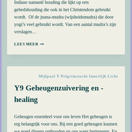
Indiase namasté houding die lijkt op een
gebedshouding die ook in het Christendom gebruikt
wordt. Of de jnana-mudra (wijsheidsmudra) die door
yogi’s veel gebruikt wordt. Van een aantal mudra’s zijn
verslagen…
Y11
LEES MEER
DE
ENERGIE
ERVAREN
VAN
EEN
Mijlpaal Y Pelgrimstocht Innerlijk Licht
GEBEDSHOUDING
Y9 Geheugenzuivering en -
healing
Geheugen essentieel voor ons leven Het geheugen is
erg belangrijk voor ons. Bij een goed geheugen kunnen
we goed dingen onthouden en ons weer herinneren. En