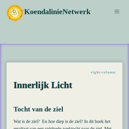
Doorgaan
KoendalinieNetwerk
naar
inhoud
right-column
Innerlijk Licht
Tocht van de ziel
Wat is de ziel? En hoe diep is de ziel? In dit boek het
resultaat van een spirituele zoektocht naar de ziel. Met