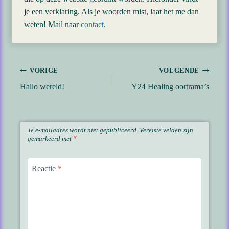
je een verklaring. Als je woorden mist, laat het me dan
weten! Mail naar
contact
.
Bericht
VORIGE
VOLGENDE
Hallo wereld!
Y24 Healing oortrama’s
navigatie
Je e-mailadres wordt niet gepubliceerd.
Vereiste velden zijn
gemarkeerd met
*
Reactie
*