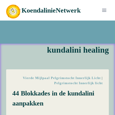
Doorgaan
KoendalinieNetwerk
naar
inhoud
kundalini healing
Vierde Mijlpaal Pelgrimstocht Innerlijk Licht
|
Pelgrimstocht Innerlijk licht
44 Blokkades in de kundalini
aanpakken