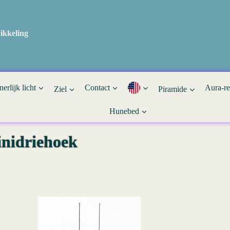
ikkeling
nerlijk licht
Contact
Aura-r
Ziel
Piramide
Hunebed
nidriehoek