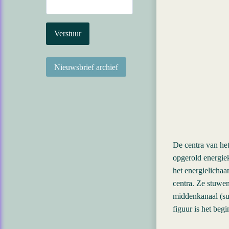
De centra van het
opgerold energiek
het energielichaa
centra. Ze stuwe
middenkanaal (sus
figuur is het beg