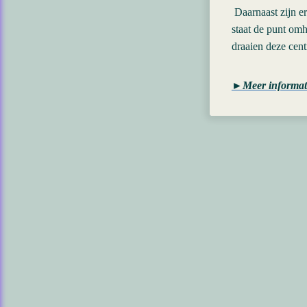
Daarnaast zijn er
staat de punt omh
draaien deze cent
►Meer informatie