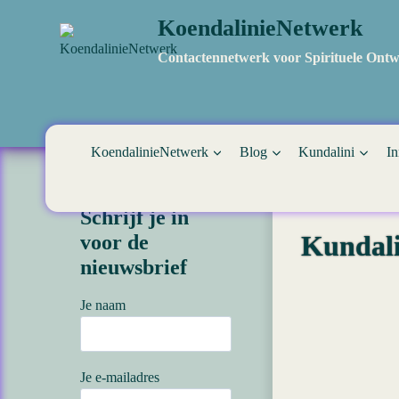
Doorgaan
KoendalinieNetwerk
naar
inhoud
Contactennetwerk voor Spirituele Ontw
KoendalinieNetwerk
Blog
Kundalini
In
Schrijf je in
Kundali
voor de
nieuwsbrief
Je naam
Je e-mailadres