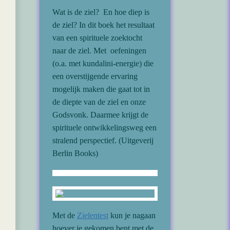
Wat is de ziel? En hoe diep is
de ziel? In dit boek het resultaat
van een spirituele zoektocht
naar de ziel. Met oefeningen
(o.a. met kundalini-energie) die
een overstijgende ervaring
mogelijk maken die gaat tot in
de diepte van de ziel en onze
Godsvonk. Daarmee krijgt de
spirituele ontwikkelingsweg een
stralend perspectief. (Uitgeverij
Berlin Books)
Met de
Zielentest
kun je nagaan
hoever je gekomen bent met de