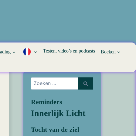
Testen, video’s en podcasts
eading
Boeken
Zoeken
naar:
Reminders
Innerlijk Licht
Tocht van de ziel