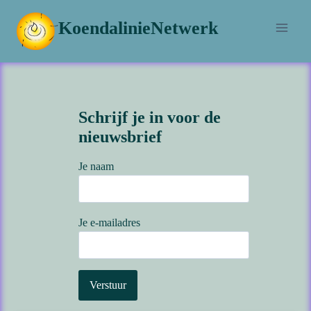
Doorgaan
KoendalinieNetwerk
naar
inhoud
Schrijf je in voor de
nieuwsbrief
Je naam
Je e-mailadres