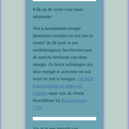
Klik op de cover voor meer
informatie
Wat is koendalinie-energie
(kundalini-energie) en wat kun je
ermee? In dit boek is een
ontdekkingsreis beschreven naar
de aard en betekenis van deze
energie. Ze bevat oefeningen om
deze energie te activeren en ook
weer tot rust te brengen.
Dit boek
is beschikbaar bij uitgeverij
Gopher
, maar ook als ebook
beschikbaar bij
Bol.com voor
7,99
.
Als je in een periode van