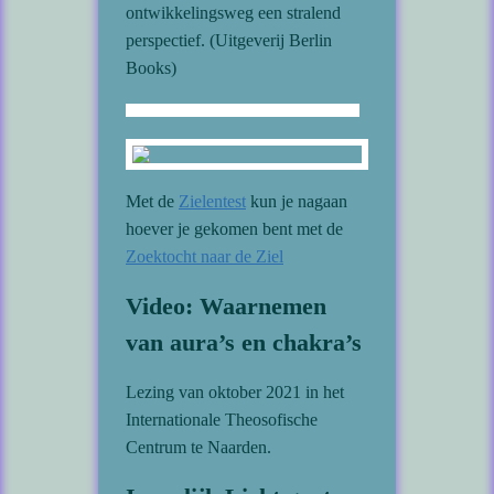
ontwikkelingsweg een stralend
perspectief. (Uitgeverij Berlin
Books)
Met de
Zielentest
kun je nagaan
hoever je gekomen bent met de
Zoektocht naar de Ziel
Video: Waarnemen
van aura’s en chakra’s
Lezing van oktober 2021 in het
Internationale Theosofische
Centrum te Naarden.