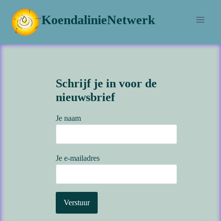
Doorgaan
KoendalinieNetwerk
naar
inhoud
Schrijf je in voor de
nieuwsbrief
Je naam
Je e-mailadres