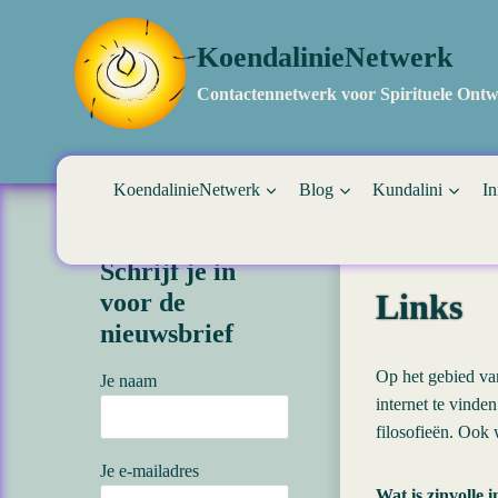
Doorgaan
naar
KoendalinieNetwerk
inhoud
Contactennetwerk voor Spirituele Ontw
KoendalinieNetwerk
Blog
Kundalini
In
Schrijf je in
Links
voor de
nieuwsbrief
Op het gebied van
Je naam
internet te vinde
filosofieën. Ook 
Je e-mailadres
Wat is zinvolle 