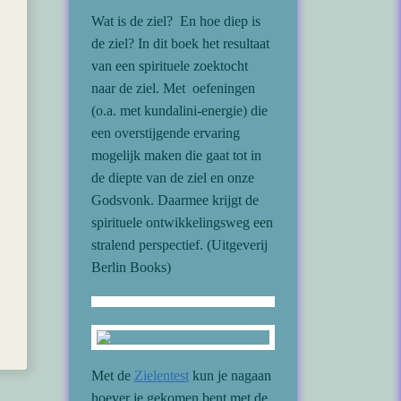
Wat is de ziel? En hoe diep is
de ziel? In dit boek het resultaat
van een spirituele zoektocht
naar de ziel. Met oefeningen
(o.a. met kundalini-energie) die
een overstijgende ervaring
mogelijk maken die gaat tot in
de diepte van de ziel en onze
Godsvonk. Daarmee krijgt de
spirituele ontwikkelingsweg een
stralend perspectief. (Uitgeverij
Berlin Books)
Met de
Zielentest
kun je nagaan
hoever je gekomen bent met de