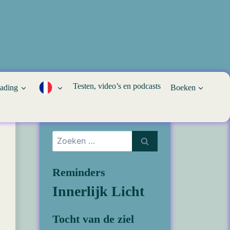
Testen, video’s en podcasts
eading
Boeken
Zoeken
naar:
Reminders
Innerlijk Licht
Tocht van de ziel