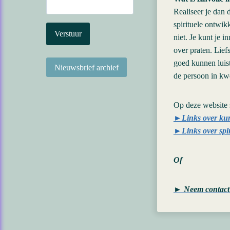
Realiseer je dan 
spirituele ontwik
niet. Je kunt je 
over praten. Lie
goed kunnen luist
de persoon in kwe
Op deze website s
►Links over kun
►Links over spir
Of
► Neem contact