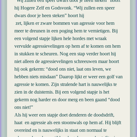
“Wij zullen een speer dwars door je heen steken” hoort
hij Hogere Zelf en Godsvonk. “Wij zullen een speer
dwars door je heen steken” hoort hij
zet, lijken er zware bommen van agressie voor hem
meer te dreunen in een poging hem te vernietigen. Bij
een volgend stapje lijken hele hordes met wraak
vervulde agressievelingen op hem af te komen om hem
in stukken te scheuren. Nog een stap verder hoort hij
niet alleen de agressievelingen schreeuwen maar hoort
hij ook gekerm: “dood ons niet, laat ons leven, we
hebben niets misdaan” Daarop lijkt er weer een golf van
agressie te komen. Zijn stralende hart is nauwelijks te
zien in de duisternis. Bij een volgend stapje is het
gekerm nog harder en door merg en been gaand “dood
ons niet!”
Als hij weer een stapje doet denderen de doodsdrift,
haat en agressie als een stoomwals op hem af. Hij blijft
overeind en is nauwelijks in staat om normaal te