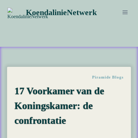
Doorgaan
KoendalinieNetwerk
naar
inhoud
Piramide Blogs
17 Voorkamer van de
Koningskamer: de
confrontatie